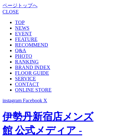
ページトップへ
CLOSE
TOP
NEWS
EVENT
FEATURE
RECOMMEND
Q&A
PHOTO
RANKING
BRAND INDEX
FLOOR GUIDE
SERVICE
CONTACT
ONLINE STORE
instagram
Facebook
X
伊勢丹新宿店メンズ
館 公式メディア -