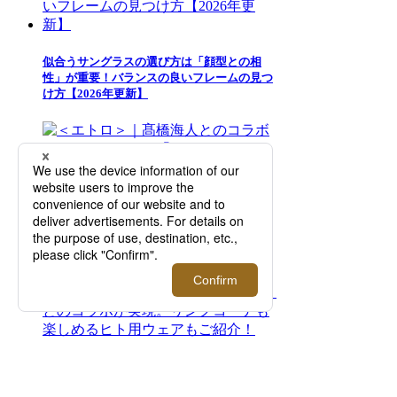
似合うサングラスの選び方は「顔型との相
性」が重要！バランスの良いフレームの見つ
け方【2026年更新】
＜エトロ＞｜髙橋海人とのコラボレーション
による「ETRO per Kaito Takahashi」から新
たなコレクションが登場【伊勢丹新宿店】
『LOVOT』｜＜アンダーカバー＞とのコラ