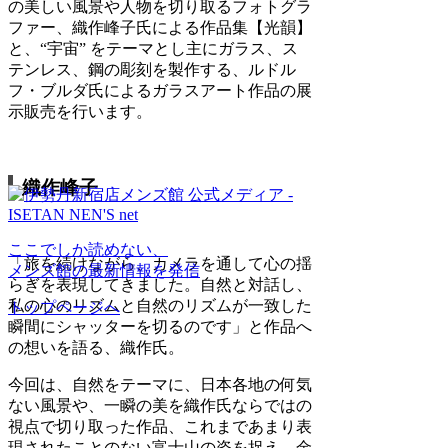
の美しい風景や人物を切り取るフォトグラ
ファー、織作峰子氏による作品集【光韻】
と、“宇宙” をテーマとし主にガラス、ス
テンレス、鋼の彫刻を製作する、ルドル
フ・ブルダ氏によるガラスアート作品の展
示販売を行います。
織作峰子
ここでしか読めない、
「旅を続けながら、カメラを通して心の揺
メンズ館の最新情報を発信
らぎを表現してきました。自然と対話し、
私の心のリズムと自然のリズムが一致した
トップページへ
瞬間にシャッターを切るのです」と作品へ
の想いを語る、織作氏。
今回は、自然をテーマに、日本各地の何気
ない風景や、一瞬の美を織作氏ならではの
視点で切り取った作品、これまであまり表
現されたことのない富士山の姿を捉え、金