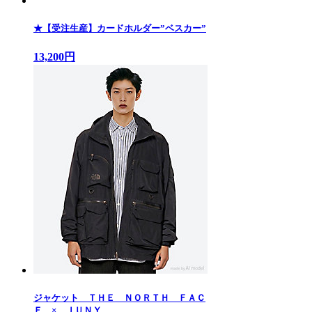
★【受注生産】カードホルダー”ベスカー”
13,200円
ジャケット ＴＨＥ ＮＯＲＴＨ ＦＡＣ
Ｅ × ＪＵＮＹ...