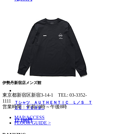
伊勢丹新宿店メンズ館
東京都新宿区新宿3-14-1
TEL: 03-3352-
1111
Ｔシャツ ＡＵＴＨＥＮＴＩＣ Ｌ／Ｓ Ｔ
営業時間：午前10時～午後8時
ＥＥ ＦＣＲＢ...
MAP/ACCESS
12,100円
FLOOR GUIDE >