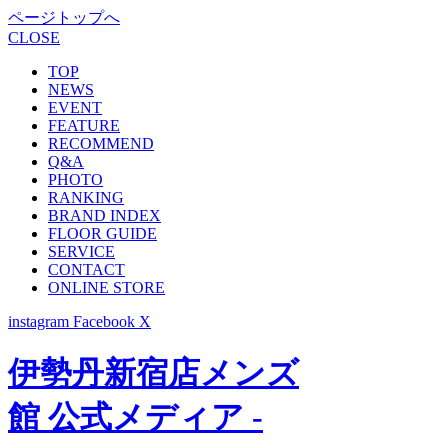
ページトップへ
CLOSE
TOP
NEWS
EVENT
FEATURE
RECOMMEND
Q&A
PHOTO
RANKING
BRAND INDEX
FLOOR GUIDE
SERVICE
CONTACT
ONLINE STORE
instagram
Facebook
X
伊勢丹新宿店メンズ
館 公式メディア -