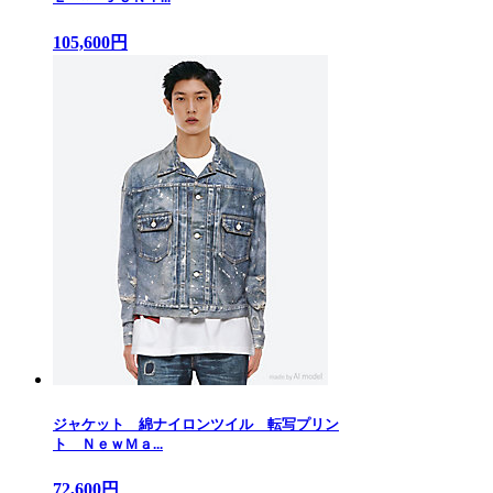
105,600円
ジャケット 綿ナイロンツイル 転写プリン
ト ＮｅｗＭａ...
72,600円