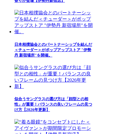
香りが登場【伊勢丹新宿店】
日本相撲協会とのパートナーシップを結んだ
＜チューダー＞がポップアップストア "伊勢
丹 新宿場所"を開催。
似合うサングラスの選び方は「顔型との相
性」が重要！バランスの良いフレームの見つ
け方【2026年更新】