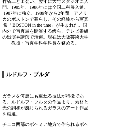
竹省二と出会い、翌年に大竹スタジオに入
門。1985年、1986年には全国二科展入選。
1987年に独立。1989年から2年間、アメリ
カのボストンで暮らし、その経験から写真
集「BOSTON in the time」が生まれた。国
内外で写真展を開催する傍ら、テレビ番組
の出演や講演で活躍。現在は大阪芸術大学
教授・写真学科学科長を務める。
ルドルフ・ブルダ
ガラスを何層にも重ねる技法が特徴であ
る、ルドルフ・ブルダの作品より、素材と
光の調和が感じられるガラスのアート作品
を厳選。
チェコ西部のボヘミア地方で作られるボヘ