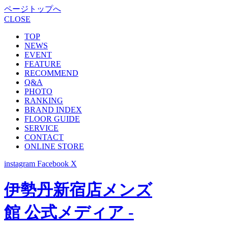
ページトップへ
CLOSE
TOP
NEWS
EVENT
FEATURE
RECOMMEND
Q&A
PHOTO
RANKING
BRAND INDEX
FLOOR GUIDE
SERVICE
CONTACT
ONLINE STORE
instagram
Facebook
X
伊勢丹新宿店メンズ
館 公式メディア -