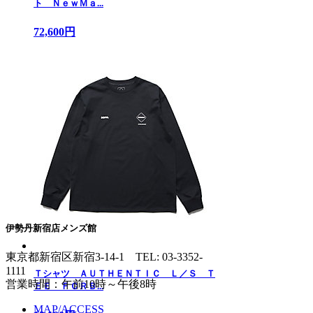
ト ＮｅｗＭａ...
72,600円
伊勢丹新宿店メンズ館
東京都新宿区新宿3-14-1
TEL: 03-3352-
1111
Ｔシャツ ＡＵＴＨＥＮＴＩＣ Ｌ／Ｓ Ｔ
営業時間：午前10時～午後8時
ＥＥ ＦＣＲＢ...
MAP/ACCESS