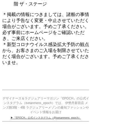
階 ザ・ステージ
＊掲載の情報につきましては、諸般の事情
により予告なく変更・中止させていただく
場合がございます。予めご了承ください。
必ず事前にホームページをご確認いただ
き、ご来店ください。
＊新型コロナウイルス感染拡大予防の観点
から、お客さまのご入場を制限させていた
だく場合がございます。予めご了承くださ
いませ。
デザイナーズ＆ラグジュアリーマガジン『EPOCH』の公式イ
ンスタグラム（isetanmens_epoch）では、 伊勢丹新宿店 メ
ンズ館3階・4階 ラグジュアリーメゾンの最旬ファッションや
イベント情報をお届け
▶『EPOCH』公式インスタグラム（@isetanmens_epoch）