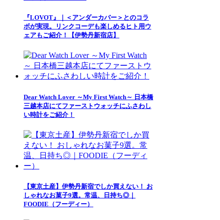
『LOVOT』｜＜アンダーカバー＞とのコラ
ボが実現。リンクコーデも楽しめるヒト用ウ
ェアもご紹介！【伊勢丹新宿店】
Dear Watch Lover ～My First Watch～ 日本橋
三越本店にてファーストウォッチにふさわし
い時計をご紹介！
【東京土産】伊勢丹新宿でしか買えない！ お
しゃれなお菓子9選。常温、日持ち◎｜
FOODIE（フーディー）