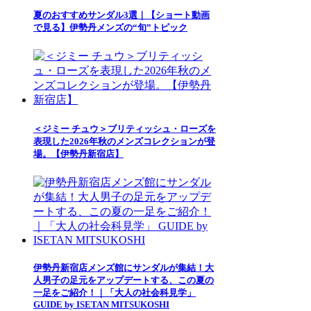
夏のおすすめサンダル3選｜【ショート動画
で見る】伊勢丹メンズの“旬”トピック
＜ジミー チュウ＞ブリティッシュ・ローズを
表現した2026年秋のメンズコレクションが登
場。【伊勢丹新宿店】
伊勢丹新宿店メンズ館にサンダルが集結！大
人男子の足元をアップデートする、この夏の
一足をご紹介！｜「大人の社会科見学」
GUIDE by ISETAN MITSUKOSHI