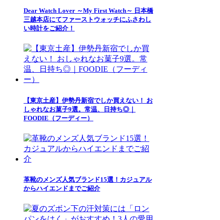
Dear Watch Lover ～My First Watch～ 日本橋
三越本店にてファーストウォッチにふさわし
い時計をご紹介！
【東京土産】伊勢丹新宿でしか買えない！ お
しゃれなお菓子9選。常温、日持ち◎｜
FOODIE（フーディー）
革靴のメンズ人気ブランド15選！カジュアル
からハイエンドまでご紹介