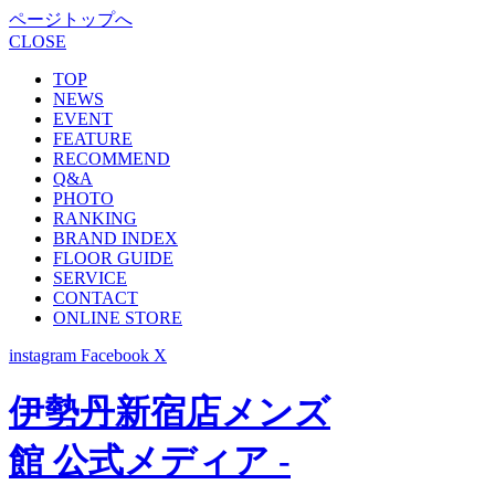
ページトップへ
CLOSE
TOP
NEWS
EVENT
FEATURE
RECOMMEND
Q&A
PHOTO
RANKING
BRAND INDEX
FLOOR GUIDE
SERVICE
CONTACT
ONLINE STORE
instagram
Facebook
X
伊勢丹新宿店メンズ
館 公式メディア -