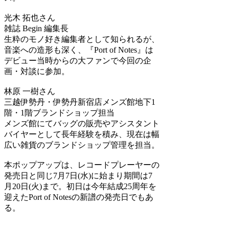
光木 拓也さん
雑誌 Begin 編集長
生粋のモノ好き編集者として知られるが、
音楽への造形も深く、『Port of Notes』は
デビュー当時からの大ファンで今回の企
画・対談に参加。
林原 一樹さん
三越伊勢丹・伊勢丹新宿店メンズ館地下1
階・1階ブランドショップ担当
メンズ館にてバッグの販売やアシスタント
バイヤーとして長年経験を積み、現在は幅
広い雑貨のブランドショップ管理を担当。
本ポップアップは、レコードプレーヤーの
発売日と同じ7月7日(水)に始まり期間は7
月20日(火)まで。初日は今年結成25周年を
迎えたPort of Notesの新譜の発売日でもあ
る。