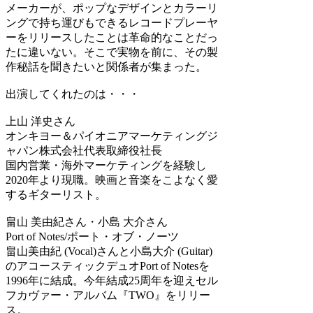
メーカーが、ポップなデザインとカラーリ
ングで持ち運びもできるレコードプレーヤ
ーをリリースしたことは革命的なことだっ
たに違いない。そこで実物を前に、その製
作秘話を聞きたいと関係者が集まった。
出演してくれたのは・・・
上山 洋史さん
オンキヨー＆パイオニアマーケティングジ
ャパン株式会社代表取締役社長
国内営業・海外マーケティングを経験し
2020年より現職。映画と音楽をこよなく愛
するギターリスト。
畠山 美由紀さん・小島 大介さん
Port of Notes/ポート・オブ・ノーツ
畠山美由紀 (Vocal)さんと小島大介
(Guitar)
の
アコースティックデュオPort of Notesを
1996年に結成。今年結成25周年を迎えセル
フカヴァー・アルバム『TWO』をリリー
ス。