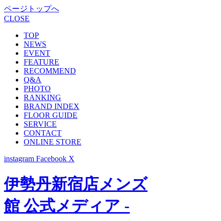
ページトップへ
CLOSE
TOP
NEWS
EVENT
FEATURE
RECOMMEND
Q&A
PHOTO
RANKING
BRAND INDEX
FLOOR GUIDE
SERVICE
CONTACT
ONLINE STORE
instagram
Facebook
X
伊勢丹新宿店メンズ
館 公式メディア -