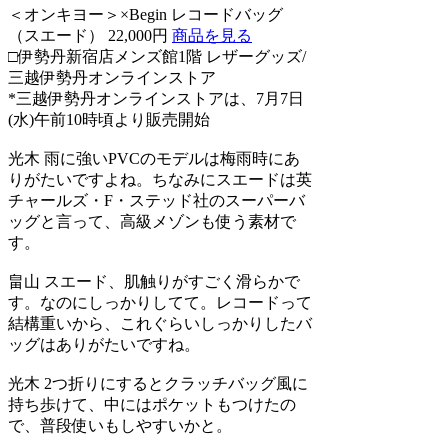
＜オンキヨー＞×Begin レコードバッグ
（スエード） 22,000円
商品を見る
□伊勢丹新宿店メンズ館1階 レザーグッズ/
三越伊勢丹オンラインストア
*三越伊勢丹オンラインストアは、7月7日
(水)午前10時頃より販売開始
光木
雨に強いPVCのモデルは梅雨時にあ
りがたいですよね。ちなみにスエードは英
チャールズ・F・ステッド社のスーパーバ
ッグと言って、高級メゾンも使う素材で
す。
畠山
スエード、肌触りがすごく滑らかで
す。なのにしっかりしてて。レコードって
結構重いから、これぐらいしっかりしたバ
ッグはありがたいですね。
光木
2つ折りにするとクラッチバッグ風に
持ち歩けて、中にはポケットもつけたの
で、普段使いもしやすいかと。