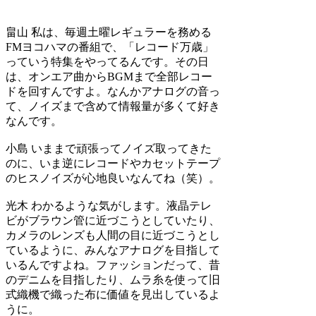
畠山
私は、毎週土曜レギュラーを務める
FMヨコハマの番組で、「レコード万歳」
っていう特集をやってるんです。その日
は、オンエア曲からBGMまで全部レコー
ドを回すんですよ。なんかアナログの音っ
て、ノイズまで含めて情報量が多くて好き
なんです。
小島
いままで頑張ってノイズ取ってきた
のに、いま逆にレコードやカセットテープ
のヒスノイズが心地良いなんてね（笑）。
光木
わかるような気がします。液晶テレ
ビがブラウン管に近づこうとしていたり、
カメラのレンズも人間の目に近づこうとし
ているように、みんなアナログを目指して
いるんですよね。ファッションだって、昔
のデニムを目指したり、ムラ糸を使って旧
式織機で織った布に価値を見出しているよ
うに。