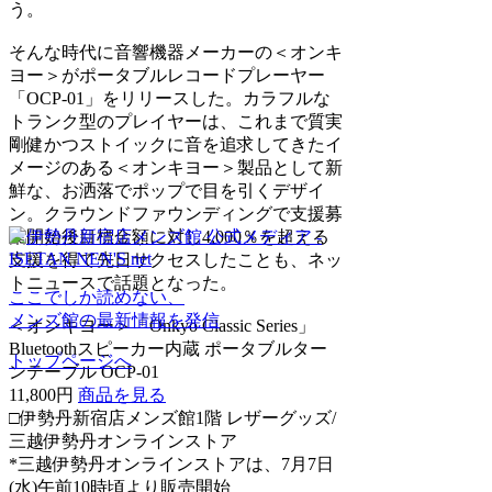
う。
そんな時代に音響機器メーカーの＜オンキ
ヨー＞がポータブルレコードプレーヤー
「OCP-01」をリリースした。カラフルな
トランク型のプレイヤーは、これまで質実
剛健かつストイックに音を追求してきたイ
メージのある＜オンキヨー＞製品として新
鮮な、お洒落でポップで目を引くデザイ
ン。クラウンドファウンディングで支援募
集開始後目標金額に対し4,000％を超える
支援を得て先日サクセスしたことも、ネッ
トニュースで話題となった。
ここでしか読めない、
メンズ館の最新情報を発信
＜オンキヨー＞「Onkyo Classic Series」
Bluetoothスピーカー内蔵 ポータブルター
トップページへ
ンテーブル OCP-01
11,800円
商品を見る
□伊勢丹新宿店メンズ館1階 レザーグッズ/
三越伊勢丹オンラインストア
*三越伊勢丹オンラインストアは、7月7日
(水)午前10時頃より販売開始