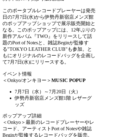
このポータブルレコードプレーヤーは発売
日の7月7日(水)から伊勢丹新宿店メンズ館
のポップアップショップで展示販売開始と
なる。このポップアップには、12年ぶりの
新作アルバム『TWO』をリリースして話
題のPort of Notesと、雑誌Beginが監修す
る"TOKYO LEATHER CLUB"も参加。と
もにオリジナルのレコードバッグを企画し
て7月7日(水)にリリースする。
イベント情報
＜Onkyo/オンキヨー＞
MUSIC
POPUP
7月7日（水）～7月20日（火）
伊勢丹新宿店メンズ館1階 レザーグ
ッズ
ポップアップ詳細
＜Onkyo＞最新のレコードプレーヤーやレ
コード、アーティストPort of Notesや雑誌
Beginが監修するレコードバッグを販売。