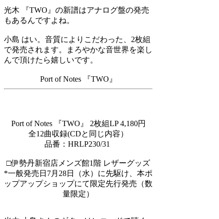
光木
『TWO』の新譜はアナログ盤の発売
もあるんですよね。
小島
はい。音質によりこだわった、2枚組
で発売されます。まろやかな音世界を楽し
んで頂けたら嬉しいです。
Port of Notes
『
TWO
』
Port of Notes
『
TWO
』
2
枚組
LP 4,180円
全
12
曲収録
(CD
と同じ内容）
品番：
HRLP230/31
□伊勢丹新宿店メンズ館1階 レザーグッズ
*一般発売日7月28日（水）に先駆け、本ポ
ップアップショップにて限定先行発売（数
量限定）