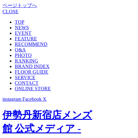
ページトップへ
CLOSE
TOP
NEWS
EVENT
FEATURE
RECOMMEND
Q&A
PHOTO
RANKING
BRAND INDEX
FLOOR GUIDE
SERVICE
CONTACT
ONLINE STORE
instagram
Facebook
X
伊勢丹新宿店メンズ
館 公式メディア -