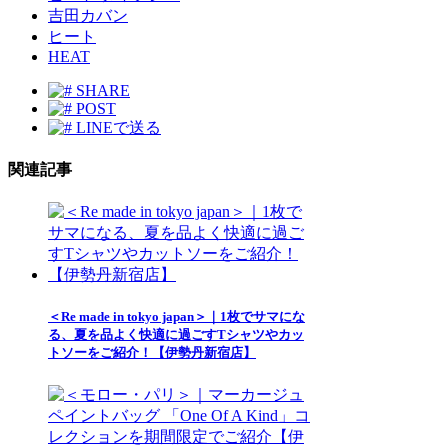
吉田カバン
ヒート
HEAT
SHARE
POST
LINEで送る
関連記事
＜Re made in tokyo japan＞｜1枚でサマにな
る、夏を品よく快適に過ごすTシャツやカッ
トソーをご紹介！【伊勢丹新宿店】