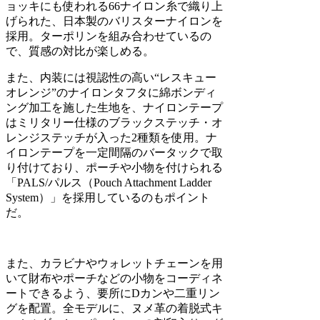
ョッキにも使われる66ナイロン糸で織り上
げられた、日本製のバリスターナイロンを
採用。ターポリンを組み合わせているの
で、質感の対比が楽しめる。
また、内装には視認性の高い“レスキュー
オレンジ”のナイロンタフタに綿ボンディ
ング加工を施した生地を、ナイロンテープ
はミリタリー仕様のブラックステッチ・オ
レンジステッチが入った2種類を使用。ナ
イロンテープを一定間隔のバータックで取
り付けており、ポーチや小物を付けられる
「PALS/パルス（Pouch Attachment Ladder
System）」を採用しているのもポイント
だ。
また、カラビナやウォレットチェーンを用
いて財布やポーチなどの小物をコーディネ
ートできるよう、要所にDカンや二重リン
グを配置。全モデルに、ヌメ革の着脱式キ