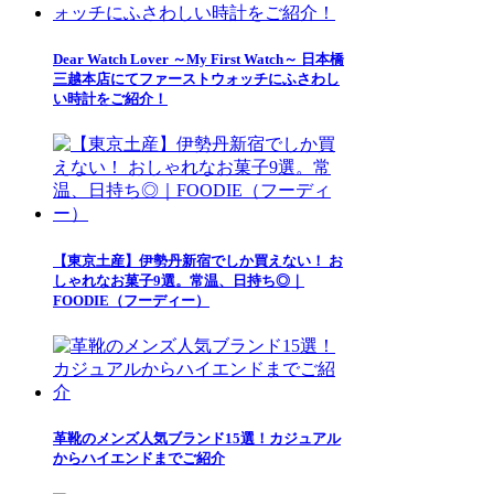
Dear Watch Lover ～My First Watch～ 日本橋
三越本店にてファーストウォッチにふさわし
い時計をご紹介！
【東京土産】伊勢丹新宿でしか買えない！ お
しゃれなお菓子9選。常温、日持ち◎｜
FOODIE（フーディー）
革靴のメンズ人気ブランド15選！カジュアル
からハイエンドまでご紹介