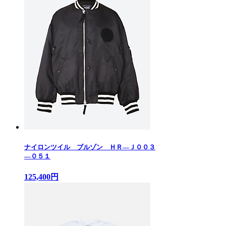
ナイロンツイル ブルゾン ＨＲ—Ｊ００３
—０５１
125,400円