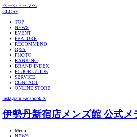
ページトップへ
CLOSE
TOP
NEWS
EVENT
FEATURE
RECOMMEND
Q&A
PHOTO
RANKING
BRAND INDEX
FLOOR GUIDE
SERVICE
CONTACT
ONLINE STORE
instagram
Facebook
X
伊勢丹新宿店メンズ館 公式メディア -
Menu
NEWS