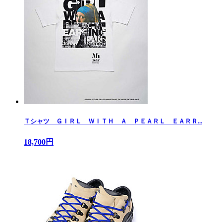
Ｔシャツ ＧＩＲＬ ＷＩＴＨ Ａ ＰＥＡＲＬ ＥＡＲＲ...
18,700円