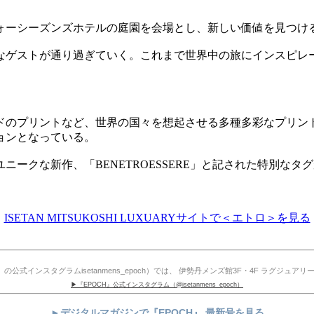
フォーシーズンズホテルの庭園を会場とし、新しい価値を見つ
なゲストが通り過ぎていく。これまで世界中の旅にインスピレ
ドのプリントなど、世界の国々を想起させる多種多彩なプリン
ョンとなっている。
ークな新作、「BENETROESSERE」と記された特別な
ISETAN MITSUKOSHI LUXUARYサイトで＜エトロ＞を見る
公式インスタグラムisetanmens_epoch）では、 伊勢丹メンズ館3F・4F ラグジ
▶『EPOCH』公式インスタグラム（@isetanmens_epoch）
►デジタルマガジンで『EPOCH』 最新号を見る