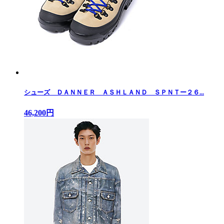
シューズ ＤＡＮＮＥＲ ＡＳＨＬＡＮＤ ＳＰＮＴー２６...
46,200円