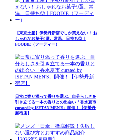
【東京土産】伊勢丹新宿でしか買えない！ お
しゃれなお菓子9選。常温、日持ち◎｜
FOODIE（フーディー）
日常に寄り添って香りを選ぶ、自分らしさを
引き立てる一本の香りとの出会い「香水夏市
curated by ISETAN MEN'S」開催！【伊勢丹
新宿店】