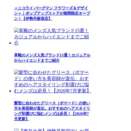
＜ニコライ バーグマン フラワーズ＆デザイ
ン＞｜ポップアップストアが期間限定オープ
ン！【伊勢丹新宿店】
革靴のメンズ人気ブランド15選！カジュアル
からハイエンドまでご紹介
髪型に合わせたグリース（ポマード）の使い
方を美容師が直伝。おすすめのヘアスタイリ
ング剤選びに悩むメンズは必見！【2026年7
月更新】