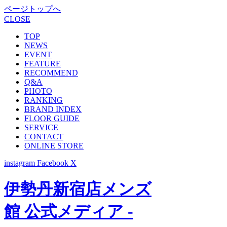
ページトップへ
CLOSE
TOP
NEWS
EVENT
FEATURE
RECOMMEND
Q&A
PHOTO
RANKING
BRAND INDEX
FLOOR GUIDE
SERVICE
CONTACT
ONLINE STORE
instagram
Facebook
X
伊勢丹新宿店メンズ
館 公式メディア -