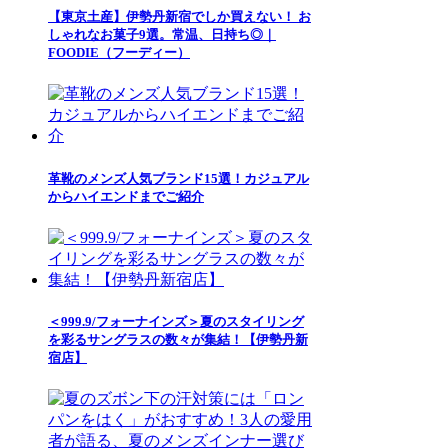
【東京土産】伊勢丹新宿でしか買えない！ お
しゃれなお菓子9選。常温、日持ち◎｜
FOODIE（フーディー）
革靴のメンズ人気ブランド15選！カジュアル
からハイエンドまでご紹介
＜999.9/フォーナインズ＞夏のスタイリング
を彩るサングラスの数々が集結！【伊勢丹新
宿店】