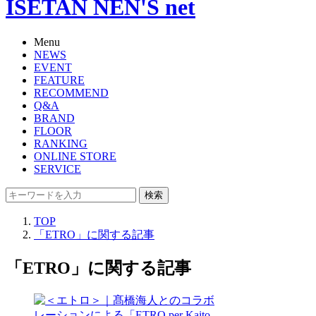
ISETAN NEN'S net
Menu
NEWS
EVENT
FEATURE
RECOMMEND
Q&A
BRAND
FLOOR
RANKING
ONLINE STORE
SERVICE
検索
TOP
「ETRO」に関する記事
「ETRO」に関する記事