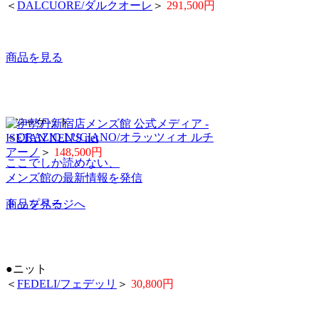
＜
DALCUORE/ダルクオーレ
＞
291,500円
商品を見る
●ジャケット
＜
ORAZIO LUCIANO/オラッツィオ ルチ
アーノ
＞
148,500円
ここでしか読めない、
メンズ館の最新情報を発信
商品を見る
トップページへ
●ニット
＜
FEDELI/フェデッリ
＞
30,800円