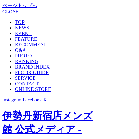
ページトップへ
CLOSE
TOP
NEWS
EVENT
FEATURE
RECOMMEND
Q&A
PHOTO
RANKING
BRAND INDEX
FLOOR GUIDE
SERVICE
CONTACT
ONLINE STORE
instagram
Facebook
X
伊勢丹新宿店メンズ
館 公式メディア -