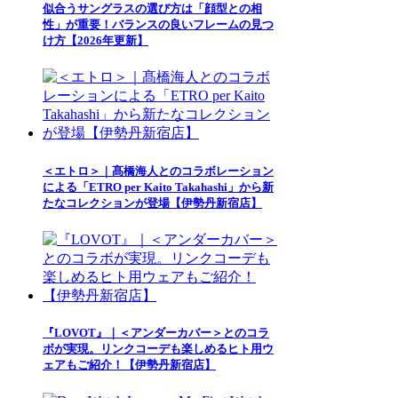
似合うサングラスの選び方は「顔型との相
性」が重要！バランスの良いフレームの見つ
け方【2026年更新】
＜エトロ＞｜髙橋海人とのコラボレーション
による「ETRO per Kaito Takahashi」から新
たなコレクションが登場【伊勢丹新宿店】
『LOVOT』｜＜アンダーカバー＞とのコラ
ボが実現。リンクコーデも楽しめるヒト用ウ
ェアもご紹介！【伊勢丹新宿店】