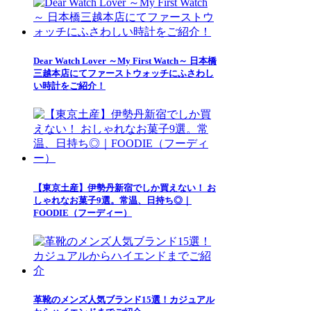
Dear Watch Lover ～My First Watch～ 日本橋
三越本店にてファーストウォッチにふさわし
い時計をご紹介！
【東京土産】伊勢丹新宿でしか買えない！ お
しゃれなお菓子9選。常温、日持ち◎｜
FOODIE（フーディー）
革靴のメンズ人気ブランド15選！カジュアル