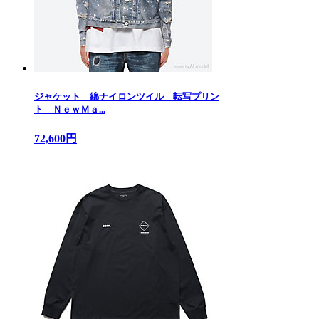
ジャケット 綿ナイロンツイル 転写プリン
ト ＮｅｗＭａ...
72,600円