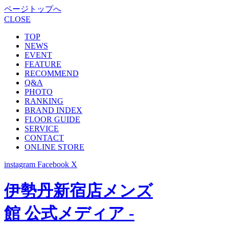
ページトップへ
CLOSE
TOP
NEWS
EVENT
FEATURE
RECOMMEND
Q&A
PHOTO
RANKING
BRAND INDEX
FLOOR GUIDE
SERVICE
CONTACT
ONLINE STORE
instagram
Facebook
X
伊勢丹新宿店メンズ
館 公式メディア -