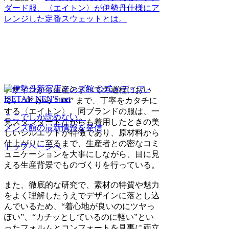
ダード服、〈エイトン〉が伊勢丹仕様にア
レンジした定番スウェットとは。
デザインから生産のすべての過程におい
て、 “0” から “100” まで、丁寧をカタチに
する〈エイトン〉。同ブランドの服は、一
ここでしか読めない、
見スタンダードながらも着用したときの美
メンズ館の最新情報を発信
しいシルエットが特徴であり、原材料から
仕上がりに至るまで、生産者との密なコミ
トップページへ
ュニケーションを大事にしながら、目に見
える生産背景でものづくりを行っている。
また、徹底的な研究で、素材の特質や魅力
をよく理解したうえでデザインに落とし込
んでいるため、“着心地が良いのにツヤっ
ぽい”、“カチッとしているのに軽い”とい
ったフォルムとコンフォートを見事に両立