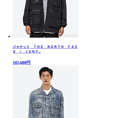
ジャケット ＴＨＥ ＮＯＲＴＨ ＦＡＣ
Ｅ × ＪＵＮＹ...
105,600円