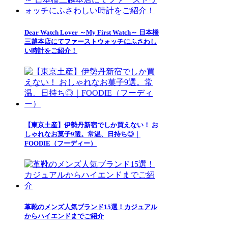
Dear Watch Lover ～My First Watch～ 日本橋
三越本店にてファーストウォッチにふさわし
い時計をご紹介！
【東京土産】伊勢丹新宿でしか買えない！ お
しゃれなお菓子9選。常温、日持ち◎｜
FOODIE（フーディー）
革靴のメンズ人気ブランド15選！カジュアル
からハイエンドまでご紹介