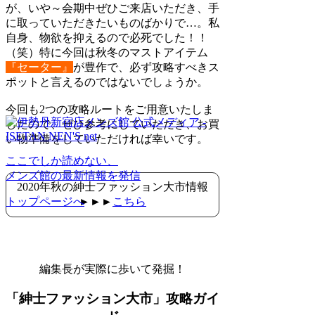
が、いや～会期中ぜひご来店いただき、手
に取っていただきたいものばかりで…。私
自身、物欲を抑えるので必死でした！！
（笑）特に今回は秋冬のマストアイテム
『セーター』
が豊作で、必ず攻略すべきス
ポットと言えるのではないでしょうか。
今回も2つの攻略ルートをご用意いたしま
したので、ぜひ参考にしていただき、お買
い物準備をしていただければ幸いです。
ここでしか読めない、
メンズ館の最新情報を発信
2020年秋の紳士ファッション大市情報
トップページへ
►►►
こちら
編集長が実際に歩いて発掘！
「紳士ファッション大市」攻略ガイ