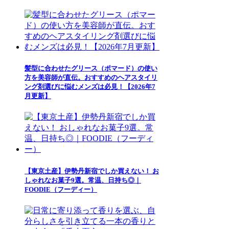
髪型に合わせたグリース（ポマード）の使い
方を美容師が直伝。おすすめのヘアスタイリ
ング剤選びに悩むメンズは必見！【2026年7
月更新】
【東京土産】伊勢丹新宿でしか買えない！ お
しゃれなお菓子9選。常温、日持ち◎｜
FOODIE（フーディー）