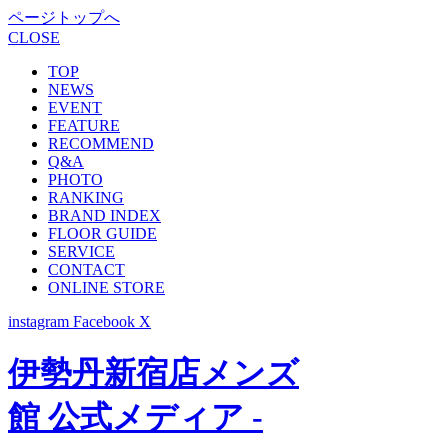
ページトップへ
CLOSE
TOP
NEWS
EVENT
FEATURE
RECOMMEND
Q&A
PHOTO
RANKING
BRAND INDEX
FLOOR GUIDE
SERVICE
CONTACT
ONLINE STORE
instagram
Facebook
X
伊勢丹新宿店メンズ
館 公式メディア -