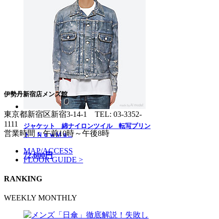
伊勢丹新宿店メンズ館
東京都新宿区新宿3-14-1
TEL: 03-3352-
1111
ジャケット 綿ナイロンツイル 転写プリン
営業時間：午前10時～午後8時
ト ＮｅｗＭａ...
MAP/ACCESS
72,600円
FLOOR GUIDE >
RANKING
WEEKLY
MONTHLY