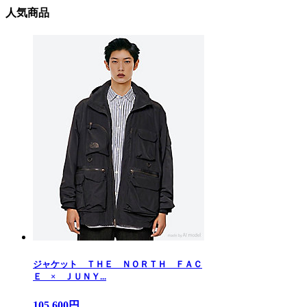
人気商品
ジャケット ＴＨＥ ＮＯＲＴＨ ＦＡＣ
Ｅ × ＪＵＮＹ...
105,600円