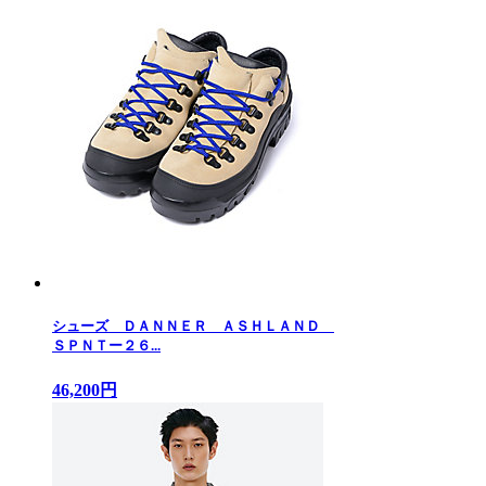
シューズ ＤＡＮＮＥＲ ＡＳＨＬＡＮＤ
ＳＰＮＴー２６...
46,200円