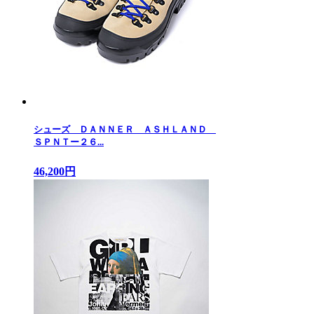
シューズ ＤＡＮＮＥＲ ＡＳＨＬＡＮＤ
ＳＰＮＴー２６...
46,200円