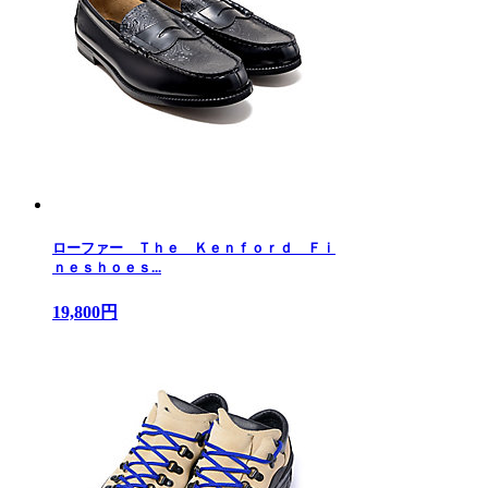
ローファー Ｔｈｅ Ｋｅｎｆｏｒｄ Ｆｉ
ｎｅｓｈｏｅｓ...
19,800円