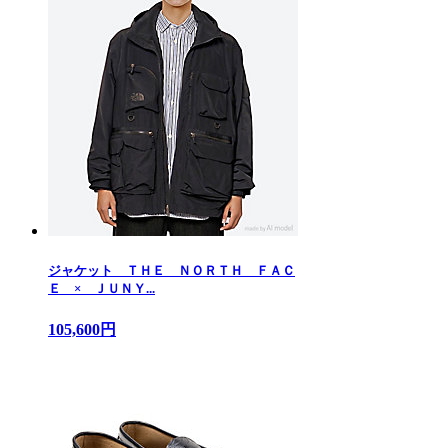
ジャケット ＴＨＥ ＮＯＲＴＨ ＦＡＣ
Ｅ × ＪＵＮＹ...
105,600円