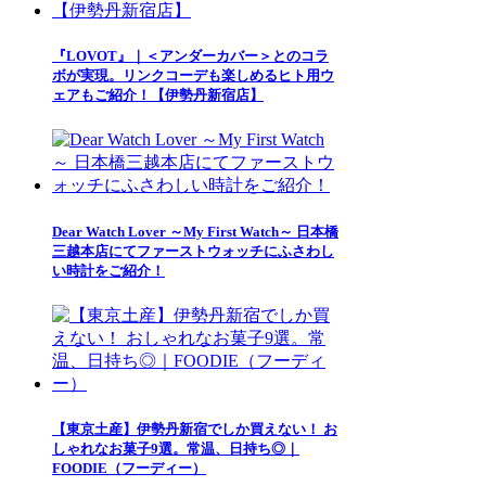
『LOVOT』｜＜アンダーカバー＞とのコラ
ボが実現。リンクコーデも楽しめるヒト用ウ
ェアもご紹介！【伊勢丹新宿店】
Dear Watch Lover ～My First Watch～ 日本橋
三越本店にてファーストウォッチにふさわし
い時計をご紹介！
【東京土産】伊勢丹新宿でしか買えない！ お
しゃれなお菓子9選。常温、日持ち◎｜
FOODIE（フーディー）