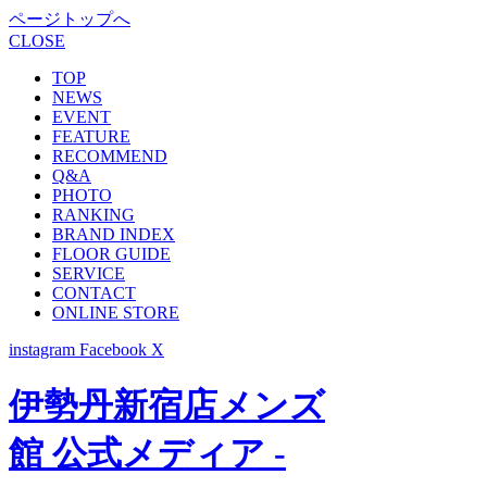
ページトップへ
CLOSE
TOP
NEWS
EVENT
FEATURE
RECOMMEND
Q&A
PHOTO
RANKING
BRAND INDEX
FLOOR GUIDE
SERVICE
CONTACT
ONLINE STORE
instagram
Facebook
X
伊勢丹新宿店メンズ
館 公式メディア -