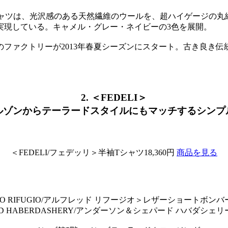
シャツは、光沢感のある天然繊維のウールを、超ハイゲージの丸
実現している。キャメル・グレー・ネイビーの3色を展開。
業のファクトリーが2013年春夏シーズンにスタート。古き良き
2. ＜FEDELI＞
ルゾンからテーラードスタイルにもマッチするシンプ
＜FEDELI/フェデッリ＞半袖Tシャツ18,360円
商品を見る
DO RIFUGIO/アルフレッド リフージオ＞レザーショートボンバー 3
ARD HABERDASHERY/アンダーソン＆シェパード ハバダシェリー