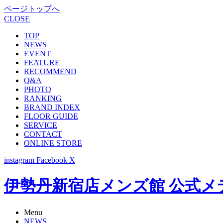
ページトップへ
CLOSE
TOP
NEWS
EVENT
FEATURE
RECOMMEND
Q&A
PHOTO
RANKING
BRAND INDEX
FLOOR GUIDE
SERVICE
CONTACT
ONLINE STORE
instagram
Facebook
X
伊勢丹新宿店メンズ館 公式メディア -
Menu
NEWS