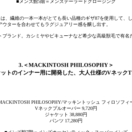
■メンズ館5階＝メンズテーラードクロージング
ツは、繊維の一本一本がとても長い品種のギザ87を使用して、
アウターを合わせてもラグジュアリー感を醸し出す。
ットブランド。カシミヤやビキューナなど希少な高級獣毛で有名
3.＜MACKINTOSH PHILOSOPHY＞
ケットのインナー用に開発した、大人仕様のVネックT
MACKINTOSH PHILOSOPHY/マッキントッシュ フィロソフィ
Vネックプルオーバー 9,720円
ジャケット 38,880円
パンツ 17,280円