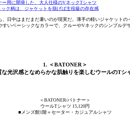
トのインナー用に開発した、大人仕様のVネックTシャツ
に映えるチェック柄は、ジャケットを脱げば主役級の存在感
も、日中はまだまだ暑いのが現実だ。薄手の軽いジャケットの
せやすいベーシックなカラーで、クルーやVネックのシンプルデ
1. ＜BATONER＞
質な光沢感となめらかな肌触りを楽しむウールのTシ
＜BATONER/バトナー＞
ウールTシャツ 15,120円
■メンズ館1階＝セーター・カジュアルシャツ