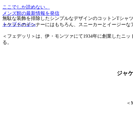
ここでしか読めない、
メンズ館の最新情報を発信
無駄な装飾を排除したシンプルなデザインのコットンTシャ
トップページへ
ャケットのインナーにはもちろん、スニーカーとイージーな
＜フェデッリ＞は、伊・モンツァにて1934年に創業したニ
る。
ジャ
＜