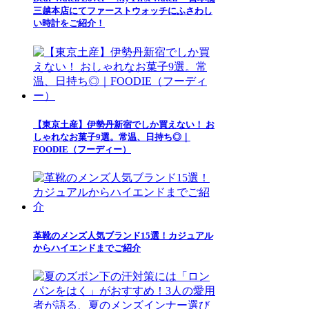
三越本店にてファーストウォッチにふさわし
い時計をご紹介！
【東京土産】伊勢丹新宿でしか買えない！ お
しゃれなお菓子9選。常温、日持ち◎｜
FOODIE（フーディー）
革靴のメンズ人気ブランド15選！カジュアル
からハイエンドまでご紹介