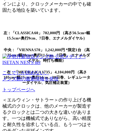
インにより、クロックメーカーの中でも確
固たる地位を築いています。
左：「
CLASSICA 60」 702,000円 （高さ56.5cm×幅
15.5cm×奥行9cm、7日巻、エナメルダイヤル）
中央：「
VIENNA S70」 1,242,000円 *限定1台 （高
さ75cm×幅20cm×奥行11.5cm、7日巻、 エナメルダ
イヤル、時打ち機能）
右：「
METALLICA 1735」 4,104,000円 （高さ
ここでしか読めない、
105cm×幅27cm×奥行14cm、30日巻、レギュレータ
メンズ館の最新情報を発信
ーダイヤル、気圧補正装置）
トップページへ
＜エルウィン・サトラー＞の作り上げる機
械式のクロックは、他のメーカーが製造す
るクロックとは二つの大きな違いがありま
す。一つは機械式でありながら、高い精度
と耐久性を追求している点、もう一つはそ
のモダンなデザインです。