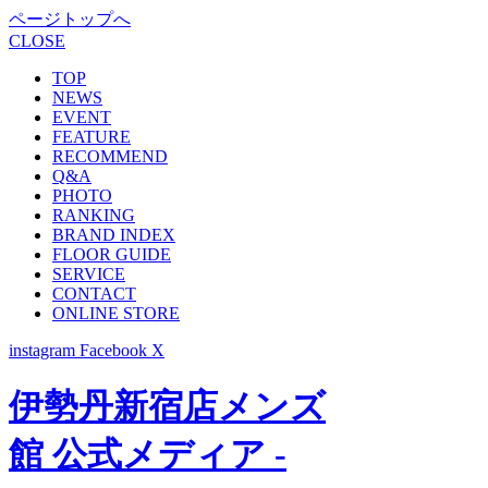
ページトップへ
CLOSE
TOP
NEWS
EVENT
FEATURE
RECOMMEND
Q&A
PHOTO
RANKING
BRAND INDEX
FLOOR GUIDE
SERVICE
CONTACT
ONLINE STORE
instagram
Facebook
X
伊勢丹新宿店メンズ
館 公式メディア -