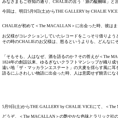
みなさまもご存知の通り、CHALIEの言う「旅の醍醐味」
今回は、明日5月9日(土)からTHE GALLERY by CHALI
CHALIEが初めて＜The MACALLAN＞に出会った時、
お父様がコレクションしていたレコードをこっそり借りよう
その時のCHALIEのお父様は、怒るというよりも、どんな
「そもそも、人はなぜ、酒を語るのか？その答えが＜The M
1824年の創設以来、ゆるぎないクラフトマンシップが織り
遠い地「ザ・マッカランエステート」の大麦を揺らす風に耳
語るにふさわしい物語に出会った時、人は意図せず饒舌にな
5月9日(土)からTHE GALLERY by CHALIE VICEにて
どうぞ、＜The MACALLAN＞の艶やかな色味とラリック