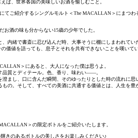
と言えば、世界各国の美味しいお酒を愉しむこと。
E VICEにてご紹介するシングルモルト＜The MACALLAN＞にまつ
彼はまだお酒の味も分からない15歳の少年でした。
と、内緒で書斎に忍び込んだ時、大事そうに棚にしまわれてい
にその価値を語っても、息子とそれを共有できないことを嘆いて
ACALLAN＞にあると、大人になった僕は思うよ。
成す品質とディテール。色、香り、味わい――。
を澄まし、口に含んだ瞬間、そのゆったりとした時の流れに思
るもの。そして、すべての美酒に共通する価値とは、人生を豊
、＜The MACALLAN＞の限定ボトルをご紹介いたします。
社の輝きのあるボトルの美しさをお楽しみください♪