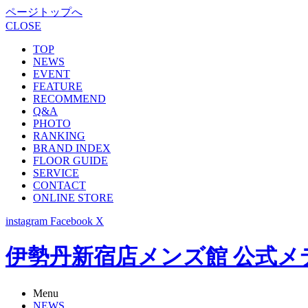
ページトップへ
CLOSE
TOP
NEWS
EVENT
FEATURE
RECOMMEND
Q&A
PHOTO
RANKING
BRAND INDEX
FLOOR GUIDE
SERVICE
CONTACT
ONLINE STORE
instagram
Facebook
X
伊勢丹新宿店メンズ館 公式メディア -
Menu
NEWS