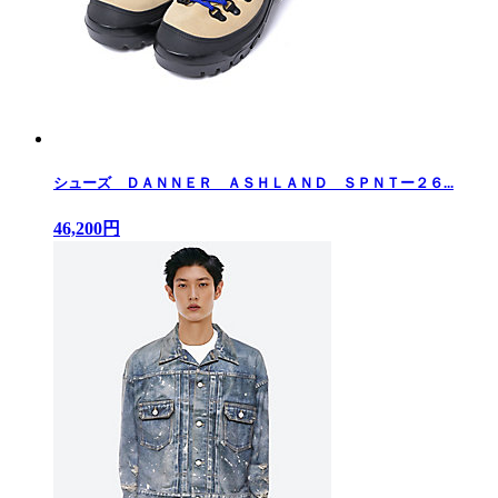
シューズ ＤＡＮＮＥＲ ＡＳＨＬＡＮＤ ＳＰＮＴー２６...
46,200円