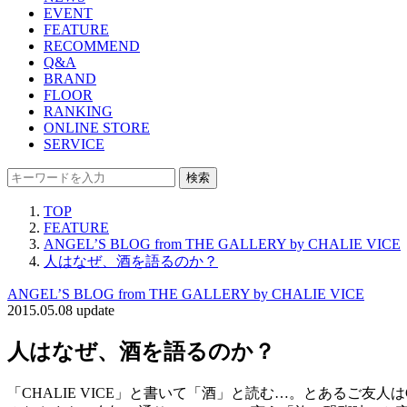
EVENT
FEATURE
RECOMMEND
Q&A
BRAND
FLOOR
RANKING
ONLINE STORE
SERVICE
検索
TOP
FEATURE
ANGEL’S BLOG from THE GALLERY by CHALIE VICE
人はなぜ、酒を語るのか？
ANGEL’S BLOG from THE GALLERY by CHALIE VICE
2015.05.08 update
人はなぜ、酒を語るのか？
「CHALIE VICE」と書いて「酒」と読む…。とあるご友人