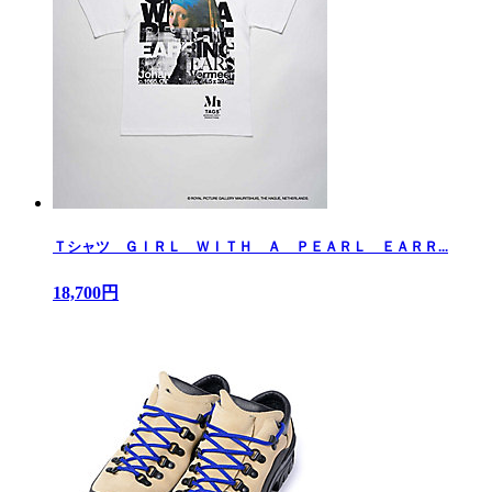
Ｔシャツ ＧＩＲＬ ＷＩＴＨ Ａ ＰＥＡＲＬ ＥＡＲＲ...
18,700円