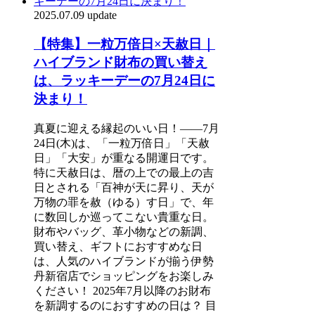
2025.07.09 update
【特集】一粒万倍日×天赦日｜
ハイブランド財布の買い替え
は、ラッキーデーの7月24日に
決まり！
真夏に迎える縁起のいい日！――7月
24日(木)は、「一粒万倍日」「天赦
日」「大安」が重なる開運日です。
特に天赦日は、暦の上での最上の吉
日とされる「百神が天に昇り、天が
万物の罪を赦（ゆる）す日」で、年
に数回しか巡ってこない貴重な日。
財布やバッグ、革小物などの新調、
買い替え、ギフトにおすすめな日
は、人気のハイブランドが揃う伊勢
丹新宿店でショッピングをお楽しみ
ください！ 2025年7月以降のお財布
を新調するのにおすすめの日は？ 目