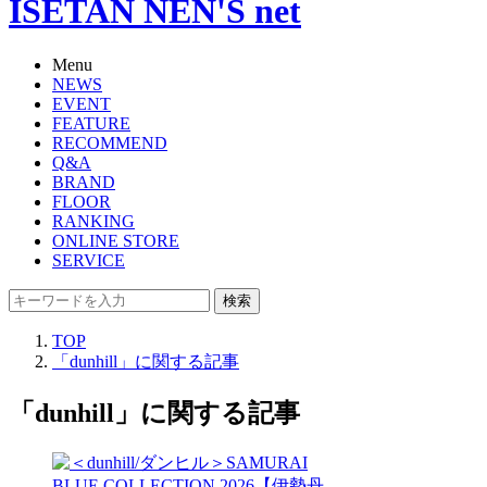
ISETAN NEN'S net
Menu
NEWS
EVENT
FEATURE
RECOMMEND
Q&A
BRAND
FLOOR
RANKING
ONLINE STORE
SERVICE
検索
TOP
「dunhill」に関する記事
「dunhill」に関する記事