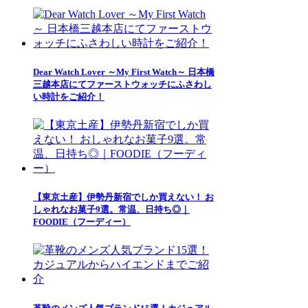
Dear Watch Lover ～My First Watch～ 日本橋
三越本店にてファーストウォッチにふさわし
い時計をご紹介！
【東京土産】伊勢丹新宿でしか買えない！ お
しゃれなお菓子9選。常温、日持ち◎｜
FOODIE（フーディー）