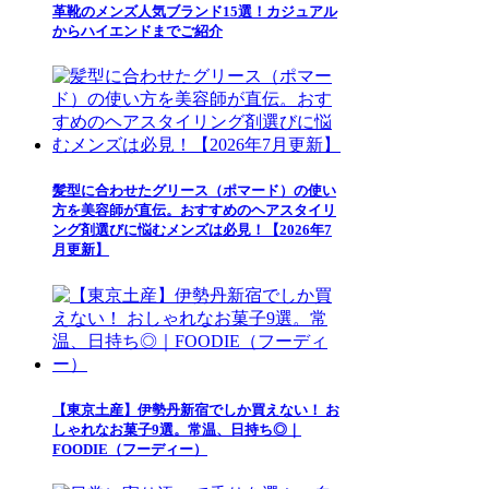
革靴のメンズ人気ブランド15選！カジュアル
からハイエンドまでご紹介
髪型に合わせたグリース（ポマード）の使い
方を美容師が直伝。おすすめのヘアスタイリ
ング剤選びに悩むメンズは必見！【2026年7
月更新】
【東京土産】伊勢丹新宿でしか買えない！ お
しゃれなお菓子9選。常温、日持ち◎｜
FOODIE（フーディー）