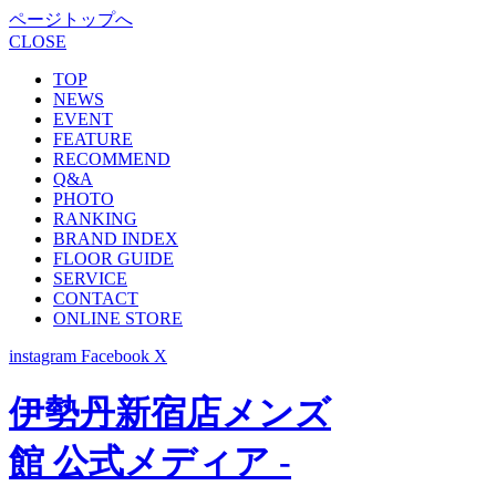
ページトップへ
CLOSE
TOP
NEWS
EVENT
FEATURE
RECOMMEND
Q&A
PHOTO
RANKING
BRAND INDEX
FLOOR GUIDE
SERVICE
CONTACT
ONLINE STORE
instagram
Facebook
X
伊勢丹新宿店メンズ
館 公式メディア -