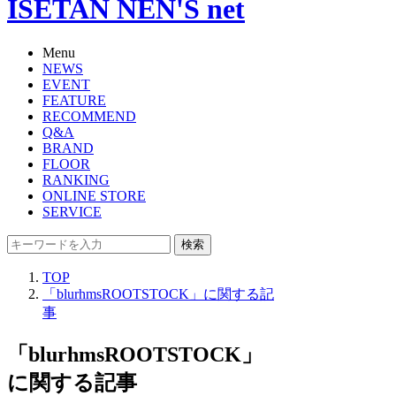
ISETAN NEN'S net
Menu
NEWS
EVENT
FEATURE
RECOMMEND
Q&A
BRAND
FLOOR
RANKING
ONLINE STORE
SERVICE
検索
TOP
「blurhmsROOTSTOCK」に関する記
事
「blurhmsROOTSTOCK」
に関する記事