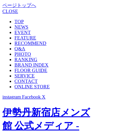
ページトップへ
CLOSE
TOP
NEWS
EVENT
FEATURE
RECOMMEND
Q&A
PHOTO
RANKING
BRAND INDEX
FLOOR GUIDE
SERVICE
CONTACT
ONLINE STORE
instagram
Facebook
X
伊勢丹新宿店メンズ
館 公式メディア -