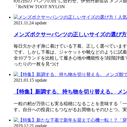
8月2日の”パンツの日“に合わせ、伊勢丹新宿店 メンズ館
「ReNEW TOOT NYLON
2021.11.24 update
メンズボクサーパンツの正しいサイズの選び方
毎日欠かさず身に着けている下着、正しく選べています
です。しかし下着は、ジャケットや靴などのように試着
全10ブランドを比較して履き心地や機能性を5段階評
ったりの一枚を見つけ
2021.01.15 update
【特集】新調する、持ち物を切り替える。 メ
一粒の籾が万倍にも実る稲穂になることを意味する「一
す。自分への投資にもつながるお買物もそのひとつ。実
2019.12.21 update