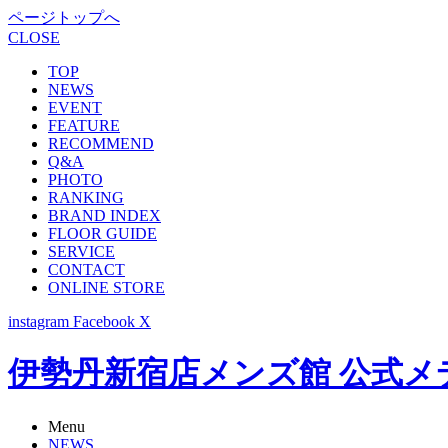
ページトップへ
CLOSE
TOP
NEWS
EVENT
FEATURE
RECOMMEND
Q&A
PHOTO
RANKING
BRAND INDEX
FLOOR GUIDE
SERVICE
CONTACT
ONLINE STORE
instagram
Facebook
X
伊勢丹新宿店メンズ館 公式メディア -
Menu
NEWS