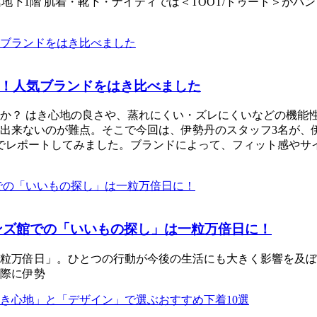
地下1階 肌着・靴下・ナイティでは＜TOOT/トゥート＞がパンツ
！人気ブランドをはき比べました
か？ はき心地の良さや、蒸れにくい・ズレにくいなどの機能
出来ないのが難点。そこで今回は、伊勢丹のスタッフ3名が、
価でレポートしてみました。ブランドによって、フィット感や
ンズ館での「いいもの探し」は一粒万倍日に！
粒万倍日」。ひとつの行動が今後の生活にも大きく影響を及ぼ
際に伊勢