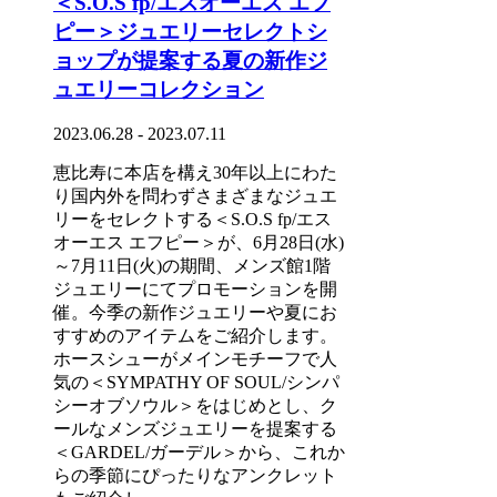
＜S.O.S fp/エスオーエス エフ
ピー＞ジュエリーセレクトシ
ョップが提案する夏の新作ジ
ュエリーコレクション
2023.06.28 - 2023.07.11
恵比寿に本店を構え30年以上にわた
り国内外を問わずさまざまなジュエ
リーをセレクトする＜S.O.S fp/エス
オーエス エフピー＞が、6月28日(水)
～7月11日(火)の期間、メンズ館1階
ジュエリーにてプロモーションを開
催。今季の新作ジュエリーや夏にお
すすめのアイテムをご紹介します。
ホースシューがメインモチーフで人
気の＜SYMPATHY OF SOUL/シンパ
シーオブソウル＞をはじめとし、ク
ールなメンズジュエリーを提案する
＜GARDEL/ガーデル＞から、これか
らの季節にぴったりなアンクレット