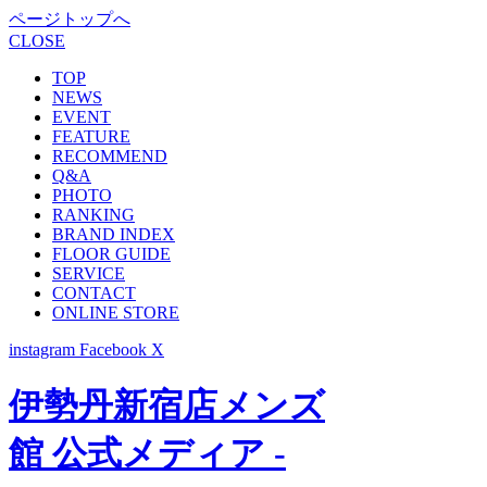
ページトップへ
CLOSE
TOP
NEWS
EVENT
FEATURE
RECOMMEND
Q&A
PHOTO
RANKING
BRAND INDEX
FLOOR GUIDE
SERVICE
CONTACT
ONLINE STORE
instagram
Facebook
X
伊勢丹新宿店メンズ
館 公式メディア -