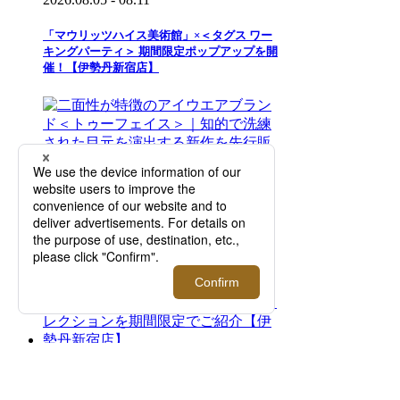
「マウリッツハイス美術館」×＜タグス ワー
キングパーティ＞ 期間限定ポップアップを開
催！【伊勢丹新宿店】
2026.07.29 - 08.11
二面性が特徴のアイウエアブランド＜トゥー
フェイス＞｜知的で洗練された目元を演出す
る新作を先行販売！【伊勢丹新宿店】
2026.08.05 - 08.18
＜モロー・パリ＞｜マーカージュペイントバ