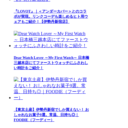
『LOVOT』｜＜アンダーカバー＞とのコラ
ボが実現。リンクコーデも楽しめるヒト用ウ
ェアもご紹介！【伊勢丹新宿店】
Dear Watch Lover ～My First Watch～ 日本橋
三越本店にてファーストウォッチにふさわし
い時計をご紹介！
【東京土産】伊勢丹新宿でしか買えない！ お
しゃれなお菓子9選。常温、日持ち◎｜
FOODIE（フーディー）