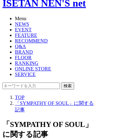
ISETAN NEN'S net
Menu
NEWS
EVENT
FEATURE
RECOMMEND
Q&A
BRAND
FLOOR
RANKING
ONLINE STORE
SERVICE
検索
TOP
「SYMPATHY OF SOUL」に関する
記事
「SYMPATHY OF SOUL」
に関する記事