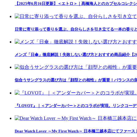
【2025年6月16日更新】＜エトロ＞｜髙橋海人とのカプセルコレクション「
日常に寄り添って香りを選ぶ、自分らしさを引き立てる一本の香りとの出会い「
メンズ「日傘」徹底解説！失敗しない選び方とおすすめ商品紹介【20
似合うサングラスの選び方は「顔型との相性」が重要！バランスの良
『LOVOT』｜＜アンダーカバー＞とのコラボが実現。リンクコー
Dear Watch Lover ～My First Watch～ 日本橋三越本店