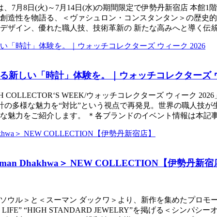
タンタン＞は、7月8日(火)～7月14日(水)の期間限定で伊勢丹新宿店 
創造性を物語る、＜ヴァシュロン・コンスタンタン＞の歴史的
デザイン、優れた職人技、技術革新の 新たな高みへと導く伝
新しい「時計」体験を。｜ウォッチコレクターズ ウィ
LLECTOR‘S WEEK/ウォッチコレクターズ ウィーク 2026
両極の共存-』。時計の多様な魅力を“対比”という視点で再発見。世界
な魅力をご紹介します。 ＊各ブランドのイベント情報は本記
＞＜Suman Dhakhwa＞ NEW COLLECTION【伊勢丹新
オブソウル＞と＜スーマン ダックワ＞より、新作を集めたプロモーシ
RD LIFE” “HIGH STANDARD JEWELRY”を掲げ