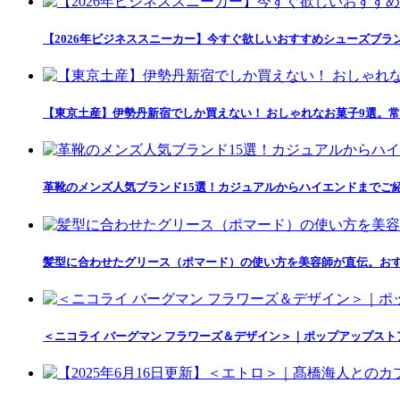
【2026年ビジネススニーカー】今すぐ欲しいおすすめシューズブラ
【東京土産】伊勢丹新宿でしか買えない！ おしゃれなお菓子9選。常
革靴のメンズ人気ブランド15選！カジュアルからハイエンドまでご
髪型に合わせたグリース（ポマード）の使い方を美容師が直伝。おす
＜ニコライ バーグマン フラワーズ＆デザイン＞｜ポップアップス