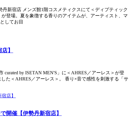
火)の期間、伊勢丹新宿店 メンズ館1階コスメティクスにて＜ディプティック
den」が登場。夏を象徴する香りのアイテムが、アーティスト、マ
としてお目
宿店】
ed by ISETAN MEN'S」に＜AHRES／アーレス＞が登
ブランドとして誕生した＜AHRES／アーレス＞。 香り×音で感性を刺激する「サ
ジで開催【伊勢丹新宿店】