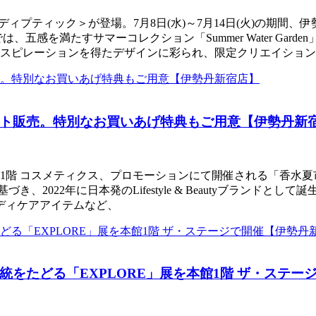
DIPTYQUE/ディプティック＞が登場。7月8日(水)～7月14日(
五感を満たすサマーコレクション「Summer Water Gar
スピレーションを得たデザインに彩られ、限定クリエイション
ト販売。特別なお買いあげ特典もご用意【伊勢丹新
1階 コスメティクス、プロモーションにて開催される「香水夏市 curat
うコンセプトに基づき、2022年に日本発のLifestyle & Beauty
ディケアアイテムなど、
をたどる「EXPLORE」展を本館1階 ザ・ステー