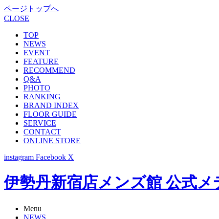
ページトップへ
CLOSE
TOP
NEWS
EVENT
FEATURE
RECOMMEND
Q&A
PHOTO
RANKING
BRAND INDEX
FLOOR GUIDE
SERVICE
CONTACT
ONLINE STORE
instagram
Facebook
X
伊勢丹新宿店メンズ館 公式メディア -
Menu
NEWS