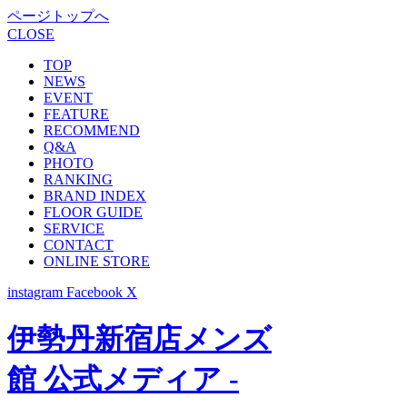
ページトップへ
CLOSE
TOP
NEWS
EVENT
FEATURE
RECOMMEND
Q&A
PHOTO
RANKING
BRAND INDEX
FLOOR GUIDE
SERVICE
CONTACT
ONLINE STORE
instagram
Facebook
X
伊勢丹新宿店メンズ
館 公式メディア -