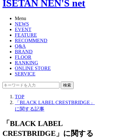
ISETAN NEN'S net
Menu
NEWS
EVENT
FEATURE
RECOMMEND
Q&A
BRAND
FLOOR
RANKING
ONLINE STORE
SERVICE
検索
TOP
「BLACK LABEL CRESTBRIDGE」
に関する記事
「BLACK LABEL
CRESTBRIDGE」に関する