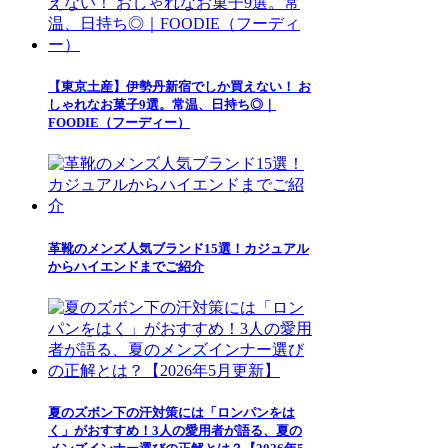
【東京土産】伊勢丹新宿でしか買えない！ お
しゃれなお菓子9選。常温、日持ち◎｜
FOODIE（フーディー）
革靴のメンズ人気ブランド15選！カジュアル
からハイエンドまでご紹介
夏のズボン下の汗対策には「ロンパンをは
く」がおすすめ！3人の愛用者が語る、夏の