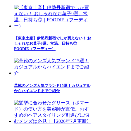
【東京土産】伊勢丹新宿でしか買えない！ お
しゃれなお菓子9選。常温、日持ち◎｜
FOODIE（フーディー）
革靴のメンズ人気ブランド15選！カジュアル
からハイエンドまでご紹介