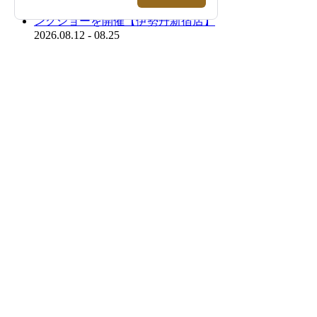
2026.08.12 - 08.25
＜レッドマン＞｜スペシャルトランクショー
を開催【伊勢丹新宿店】
2026.08.12 - 09.01
＜Re made in tokyo japan＞｜1枚でサマにな
る、夏を品よく快適に過ごすTシャツやカッ
トソーをご紹介！【伊勢丹新宿店】
FEATURE