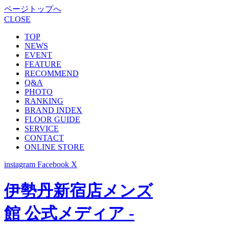
ページトップへ
CLOSE
TOP
NEWS
EVENT
FEATURE
RECOMMEND
Q&A
PHOTO
RANKING
BRAND INDEX
FLOOR GUIDE
SERVICE
CONTACT
ONLINE STORE
instagram
Facebook
X
伊勢丹新宿店メンズ
館 公式メディア -