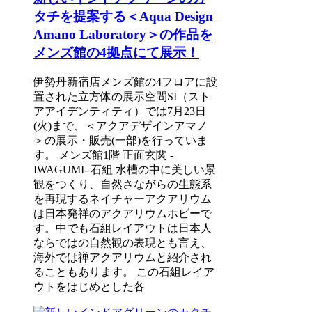
タチを提案する＜Aqua Design
Amano Laboratory＞の作品を
メンズ館の4拠点にて展示！
伊勢丹新宿店メンズ館の4フロアに設
置された立方体の展示空間SI（スト
アアイデンティティ）では7月23日
(火)まで、＜アクアデザインアマノ
＞の展示・販売(一部)を行っていま
す。 メンズ館1階 正面玄関 -
IWAGUMI- 石組 水槽の中に美しい景
観をつくり、自然さながらの生態系
を再現するネイチャーアクアリウム
は日本発祥のアクアリウムホビーで
す。中でも石組レイアウトは日本人
ならではの自然観の表現とも言え、
海外では禅アクアリウムと紹介され
ることもあります。 この石組レイア
ウトをはじめとした各