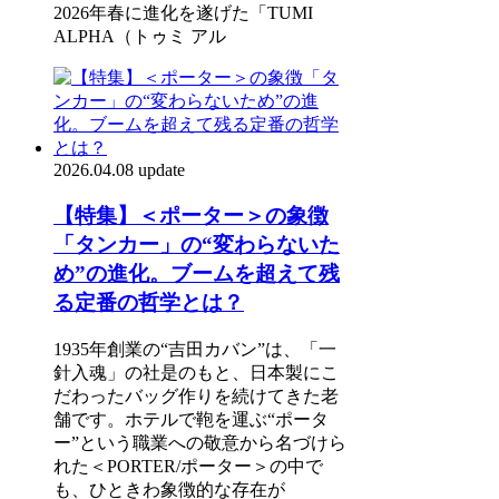
2026年春に進化を遂げた「TUMI
ALPHA（トゥミ アル
2026.04.08 update
【特集】＜ポーター＞の象徴
「タンカー」の“変わらないた
め”の進化。ブームを超えて残
る定番の哲学とは？
1935年創業の“吉田カバン”は、「一
針入魂」の社是のもと、日本製にこ
だわったバッグ作りを続けてきた老
舗です。ホテルで鞄を運ぶ“ポータ
ー”という職業への敬意から名づけら
れた＜PORTER/ポーター＞の中で
も、ひときわ象徴的な存在が