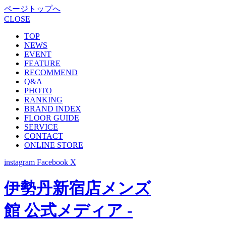
ページトップへ
CLOSE
TOP
NEWS
EVENT
FEATURE
RECOMMEND
Q&A
PHOTO
RANKING
BRAND INDEX
FLOOR GUIDE
SERVICE
CONTACT
ONLINE STORE
instagram
Facebook
X
伊勢丹新宿店メンズ
館 公式メディア -