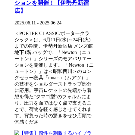
ションを開催！【伊勢丹新宿
店】
2025.06.11 - 2025.06.24
＜PORTER CLASSIC/ポータークラ
シック＞は、6月11日(水)～24日(火)
までの期間、伊勢丹新宿店 メンズ館
地下1階 バッグで、「Newton（ニュ
ートン）」シリーズのモアバリエー
ションを開催します。 「Newton（ニ
ュートン）」は＜昭和西川＞のロン
グセラー寝具「muatsu（ムアツ）」
の技術をショルダーストラップ部分
に応用。宇宙ロケットの先端から着
想を得た“タマゴ型”のフォルムによ
り、圧力を面ではなく点で支えるこ
とで、荷物を軽く感じさせてくれま
す。背負った時の驚きをぜひ店頭で
体感くださ