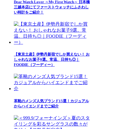
Dear Watch Lover ～My First Watch～ 日本橋
三越本店にてファーストウォッチにふさわし
い時計をご紹介！
【東京土産】伊勢丹新宿でしか買えない！ お
しゃれなお菓子9選。常温、日持ち◎｜
FOODIE（フーディー）
革靴のメンズ人気ブランド15選！カジュアル
からハイエンドまでご紹介