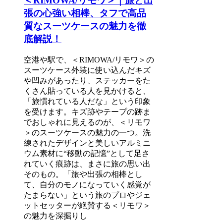
＜RIMOWA/リモワ＞｜旅と出
張の心強い相棒、タフで高品
質なスーツケースの魅力を徹
底解説！
空港や駅で、＜RIMOWA/リモワ＞の
スーツケース外装に使い込んだキズ
や凹みがあったり、ステッカーをた
くさん貼っている人を見かけると、
「旅慣れている人だな」という印象
を受けます。キズ跡やテープの跡ま
でおしゃれに見えるのが、＜リモワ
＞のスーツケースの魅力の一つ。洗
練されたデザインと美しいアルミニ
ウム素材に“移動の記憶”として足さ
れていく痕跡は、まさに旅の思い出
そのもの。「旅や出張の相棒とし
て、自分のモノになっていく感覚が
たまらない」という旅のプロやジェ
ットセッターが絶賛する＜リモワ＞
の魅力を深掘りし