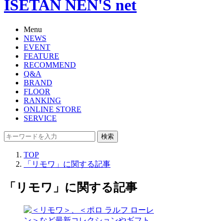
ISETAN NEN'S net
Menu
NEWS
EVENT
FEATURE
RECOMMEND
Q&A
BRAND
FLOOR
RANKING
ONLINE STORE
SERVICE
検索
TOP
「リモワ」に関する記事
「リモワ」に関する記事