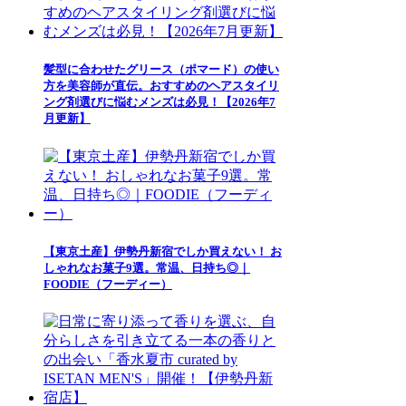
髪型に合わせたグリース（ポマード）の使い
方を美容師が直伝。おすすめのヘアスタイリ
ング剤選びに悩むメンズは必見！【2026年7
月更新】
【東京土産】伊勢丹新宿でしか買えない！ お
しゃれなお菓子9選。常温、日持ち◎｜
FOODIE（フーディー）