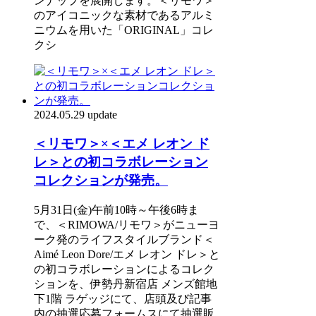
ンナップを展開します。＜リモワ＞
のアイコニックな素材であるアルミ
ニウムを用いた「ORIGINAL」コレ
クシ
2024.05.29 update
＜リモワ＞×＜エメ レオン ド
レ＞との初コラボレーション
コレクションが発売。
5月31日(金)午前10時～午後6時ま
で、＜RIMOWA/リモワ＞がニューヨ
ーク発のライフスタイルブランド＜
Aimé Leon Dore/エメ レオン ドレ＞と
の初コラボレーションによるコレク
ションを、伊勢丹新宿店 メンズ館地
下1階 ラゲッジにて、店頭及び記事
内の抽選応募フォームスにて抽選販