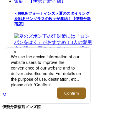
＜999.9/フォーナインズ＞夏のスタイリング
を彩るサングラスの数々が集結！【伊勢丹新
宿店】
夏のズボン下の汗対策には「ロンパンをは
く」がおすすめ！3人の愛用者が語る、夏の
メンズインナー選びの正解とは？【2026年5
月更新】
MORE RANKING
伊勢丹新宿店メンズ館
東京都新宿区新宿3-14-1
TEL: 03-3352-
1111
営業時間：午前10時～午後8時