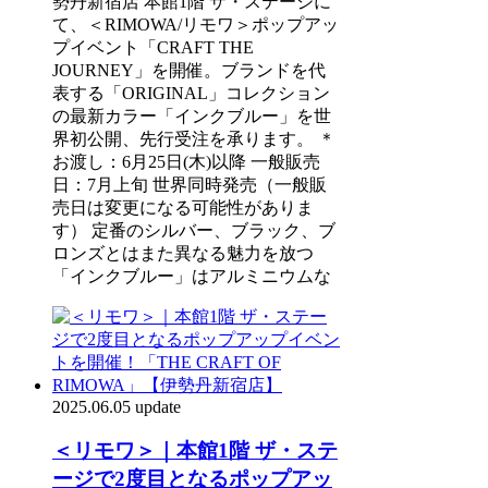
勢丹新宿店 本館1階 ザ・ステージに
て、＜RIMOWA/リモワ＞ポップアッ
プイベント「CRAFT THE
JOURNEY」を開催。ブランドを代
表する「ORIGINAL」コレクション
の最新カラー「インクブルー」を世
界初公開、先行受注を承ります。 ＊
お渡し：6月25日(木)以降 一般販売
日：7月上旬 世界同時発売（一般販
売日は変更になる可能性がありま
す） 定番のシルバー、ブラック、ブ
ロンズとはまた異なる魅力を放つ
「インクブルー」はアルミニウムな
2025.06.05 update
＜リモワ＞｜本館1階 ザ・ステ
ージで2度目となるポップアッ