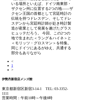
いる場所といえば、ドイツ南東部・
ザクセン州に位置する2つの地――ザ
クセン王国の首都として宮廷時計の
伝統を持つドレスデン、そしてドレ
スデンから宮廷時計師が赴き時計製
造が産業として発展を遂げたグラス
ヒュッテだろう。 今回、この2つの
地で生まれた＜ラング＆ハイネ＞と
＜モリッツ・グロスマン＞を特集。
同じドイツにあるがゆえ、共通する
部分もありながら
<
1
>
伊勢丹新宿店メンズ館
東京都新宿区新宿3-14-1
TEL: 03-3352-
1111
営業時間：午前10時～午後8時