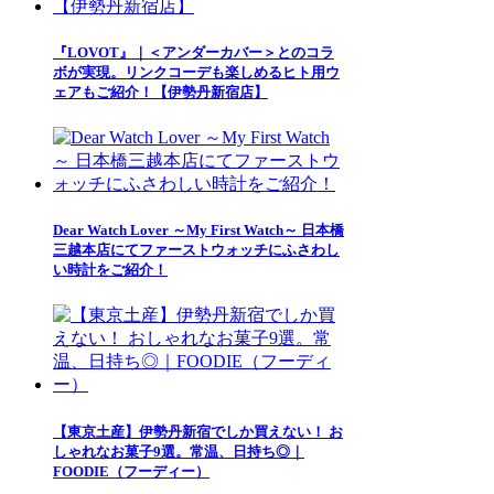
『LOVOT』｜＜アンダーカバー＞とのコラ
ボが実現。リンクコーデも楽しめるヒト用ウ
ェアもご紹介！【伊勢丹新宿店】
Dear Watch Lover ～My First Watch～ 日本橋
三越本店にてファーストウォッチにふさわし
い時計をご紹介！
【東京土産】伊勢丹新宿でしか買えない！ お
しゃれなお菓子9選。常温、日持ち◎｜
FOODIE（フーディー）