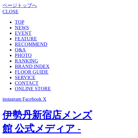
ページトップへ
CLOSE
TOP
NEWS
EVENT
FEATURE
RECOMMEND
Q&A
PHOTO
RANKING
BRAND INDEX
FLOOR GUIDE
SERVICE
CONTACT
ONLINE STORE
instagram
Facebook
X
伊勢丹新宿店メンズ
館 公式メディア -