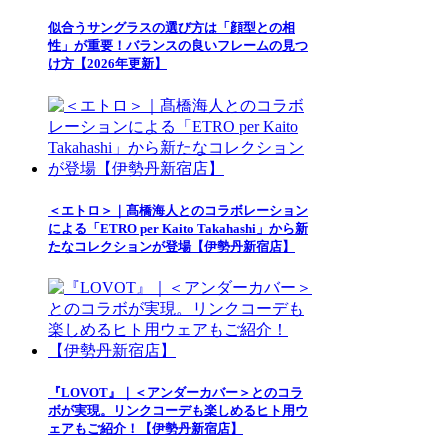
似合うサングラスの選び方は「顔型との相
性」が重要！バランスの良いフレームの見つ
け方【2026年更新】
＜エトロ＞｜髙橋海人とのコラボレーション
による「ETRO per Kaito Takahashi」から新
たなコレクションが登場【伊勢丹新宿店】
『LOVOT』｜＜アンダーカバー＞とのコラ
ボが実現。リンクコーデも楽しめるヒト用ウ
ェアもご紹介！【伊勢丹新宿店】