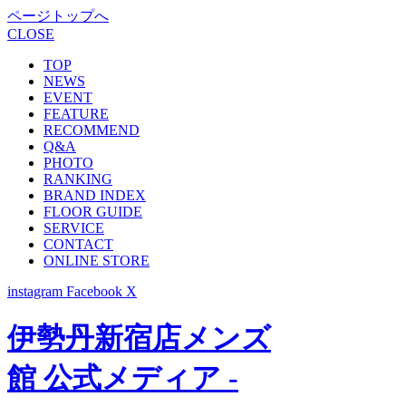
ページトップへ
CLOSE
TOP
NEWS
EVENT
FEATURE
RECOMMEND
Q&A
PHOTO
RANKING
BRAND INDEX
FLOOR GUIDE
SERVICE
CONTACT
ONLINE STORE
instagram
Facebook
X
伊勢丹新宿店メンズ
館 公式メディア -