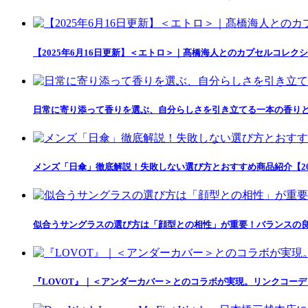
【2025年6月16日更新】＜エトロ＞｜髙橋海人とのカプセルコレクション「
日常に寄り添って香りを選ぶ、自分らしさを引き立てる一本の香りとの出会い「
メンズ「日傘」徹底解説！失敗しない選び方とおすすめ商品紹介【20
似合うサングラスの選び方は「顔型との相性」が重要！バランスの良
『LOVOT』｜＜アンダーカバー＞とのコラボが実現。リンクコー