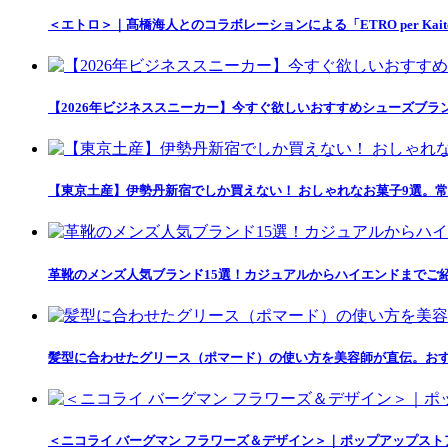
＜エトロ＞｜髙橋海人とのコラボレーションによる「ETRO per Kait
【2026年ビジネススニーカー】今すぐ欲しいおすすめシューズブラ
【東京土産】伊勢丹新宿でしか買えない！ おしゃれなお菓子9選。常
革靴のメンズ人気ブランド15選！カジュアルからハイエンドまでご
髪型に合わせたグリース（ポマード）の使い方を美容師が直伝。おす
＜ニコライ バーグマン フラワーズ＆デザイン＞｜ポップアップス