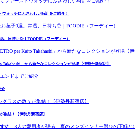
にてファーストウォッチにふさわしい時計をご紹介！
温、日持ち◎｜FOODIE（フーディー）
o Takahashi」から新たなコレクションが登場【伊勢丹新宿店】
紹介
々が集結！【伊勢丹新宿店】