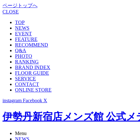
ページトップへ
CLOSE
TOP
NEWS
EVENT
FEATURE
RECOMMEND
Q&A
PHOTO
RANKING
BRAND INDEX
FLOOR GUIDE
SERVICE
CONTACT
ONLINE STORE
instagram
Facebook
X
伊勢丹新宿店メンズ館 公式メディア -
Menu
NEWS