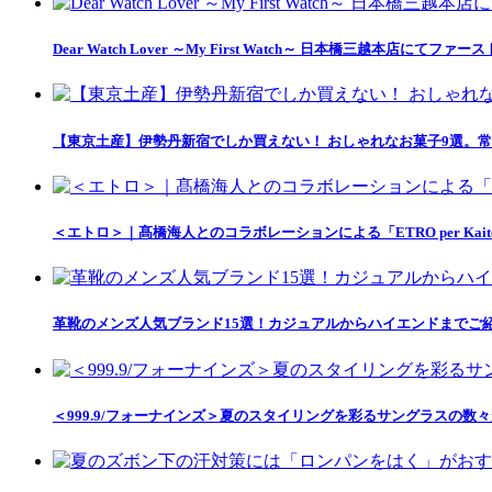
Dear Watch Lover ～My First Watch～ 日本橋三越本店
【東京土産】伊勢丹新宿でしか買えない！ おしゃれなお菓子9選。常
＜エトロ＞｜髙橋海人とのコラボレーションによる「ETRO per Kait
革靴のメンズ人気ブランド15選！カジュアルからハイエンドまでご
＜999.9/フォーナインズ＞夏のスタイリングを彩るサングラスの数