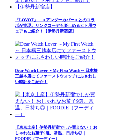
『LOVOT』｜＜アンダーカバー＞とのコラ
ボが実現。リンクコーデも楽しめるヒト用ウ
ェアもご紹介！【伊勢丹新宿店】
Dear Watch Lover ～My First Watch～ 日本橋
三越本店にてファーストウォッチにふさわし
い時計をご紹介！
【東京土産】伊勢丹新宿でしか買えない！ お
しゃれなお菓子9選。常温、日持ち◎｜
FOODIE（フーディー）