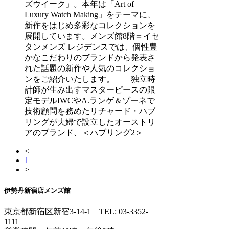
ズウイーク」。本年は「Art of
Luxury Watch Making」をテーマに、
新作をはじめ多彩なコレクションを
展開しています。メンズ館8階＝イセ
タンメンズ レジデンスでは、個性豊
かなこだわりのブランドから発表さ
れた話題の新作や人気のコレクショ
ンをご紹介いたします。――独立時
計師が生み出すマスターピースの限
定モデルIWCやA.ランゲ＆ゾーネで
技術顧問を務めたリチャード・ハブ
リングが夫婦で設立したオーストリ
アのブランド、＜ハブリング2＞
<
1
>
伊勢丹新宿店メンズ館
東京都新宿区新宿3-14-1
TEL: 03-3352-
1111