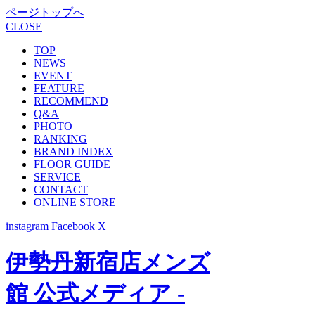
ページトップへ
CLOSE
TOP
NEWS
EVENT
FEATURE
RECOMMEND
Q&A
PHOTO
RANKING
BRAND INDEX
FLOOR GUIDE
SERVICE
CONTACT
ONLINE STORE
instagram
Facebook
X
伊勢丹新宿店メンズ
館 公式メディア -