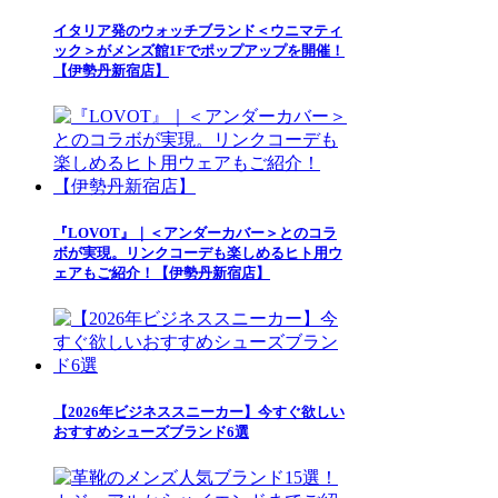
イタリア発のウォッチブランド＜ウニマティ
ック＞がメンズ館1Fでポップアップを開催！
【伊勢丹新宿店】
『LOVOT』｜＜アンダーカバー＞とのコラ
ボが実現。リンクコーデも楽しめるヒト用ウ
ェアもご紹介！【伊勢丹新宿店】
【2026年ビジネススニーカー】今すぐ欲しい
おすすめシューズブランド6選