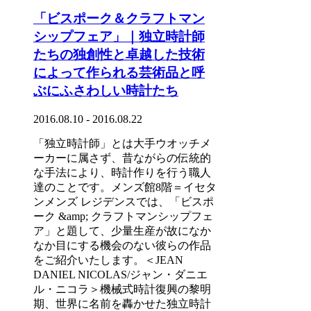
「ビスポーク＆クラフトマン
シップフェア」｜独立時計師
たちの独創性と卓越した技術
によって作られる芸術品と呼
ぶにふさわしい時計たち
2016.08.10 - 2016.08.22
「独立時計師」とは大手ウオッチメ
ーカーに属さず、昔ながらの伝統的
な手法により、時計作りを行う職人
達のことです。メンズ館8階＝イセタ
ンメンズ レジデンスでは、「ビスポ
ーク &amp; クラフトマンシップフェ
ア」と題して、少量生産が故になか
なか目にする機会のない彼らの作品
をご紹介いたします。＜JEAN
DANIEL NICOLAS/ジャン・ダニエ
ル・ニコラ＞機械式時計復興の黎明
期、世界に名前を轟かせた独立時計