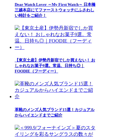
Dear Watch Lover ～My First Watch～ 日本橋
三越本店にてファーストウォッチにふさわし
い時計をご紹介！
【東京土産】伊勢丹新宿でしか買えない！ お
しゃれなお菓子9選。常温、日持ち◎｜
FOODIE（フーディー）
革靴のメンズ人気ブランド15選！カジュアル
からハイエンドまでご紹介