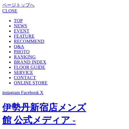
ページトップへ
CLOSE
TOP
NEWS
EVENT
FEATURE
RECOMMEND
Q&A
PHOTO
RANKING
BRAND INDEX
FLOOR GUIDE
SERVICE
CONTACT
ONLINE STORE
instagram
Facebook
X
伊勢丹新宿店メンズ
館 公式メディア -