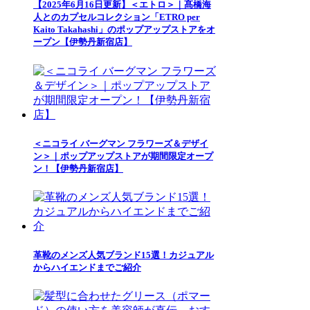
【2025年6月16日更新】＜エトロ＞｜髙橋海
人とのカプセルコレクション「ETRO per
Kaito Takahashi」のポップアップストアをオ
ープン【伊勢丹新宿店】
＜ニコライ バーグマン フラワーズ＆デザイ
ン＞｜ポップアップストアが期間限定オープ
ン！【伊勢丹新宿店】
革靴のメンズ人気ブランド15選！カジュアル
からハイエンドまでご紹介