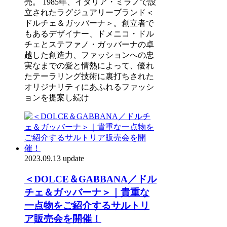
売。 1985年、イタリア・ミラノで設
⽴されたラグジュアリーブランド＜
ドルチェ＆ガッバーナ＞。創⽴者で
もあるデザイナー、ドメニコ・ドル
チェとステファノ・ガッバーナの卓
越した創造⼒、ファッションへの忠
実なまでの愛と情熱によって、優れ
たテーラリング技術に裏打ちされた
オリジナリティにあふれるファッシ
ョンを提案し続け
2023.09.13 update
＜DOLCE＆GABBANA／ドル
チェ＆ガッバーナ＞｜貴重な
一点物をご紹介するサルトリ
ア販売会を開催！