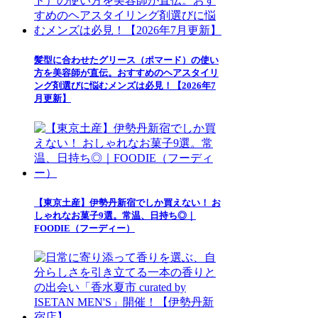
髪型に合わせたグリース（ポマード）の使い
方を美容師が直伝。おすすめのヘアスタイリ
ング剤選びに悩むメンズは必見！【2026年7
月更新】
【東京土産】伊勢丹新宿でしか買えない！ お
しゃれなお菓子9選。常温、日持ち◎｜
FOODIE（フーディー）