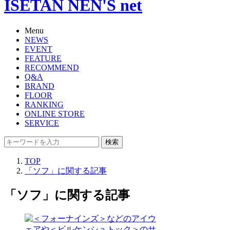
ISETAN NEN'S net
Menu
NEWS
EVENT
FEATURE
RECOMMEND
Q&A
BRAND
FLOOR
RANKING
ONLINE STORE
SERVICE
検索
TOP
「ソフ」に関する記事
「ソフ」に関する記事