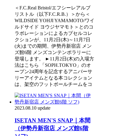
＜F.C.Real Bristol/エフシーレアルブ
リストル（以下F.C.R.B.）＞から＜
WILDSIDE YOHJI YAMAMOTO/ワイ
ルドサイド ヨウジヤマモト＞とのコ
ラボレーションによるカプセルコレ
クションが、11月2日(木)～11月7日
(火)までの期間、伊勢丹新宿店 メン
ズ館6階 メンズコンテンポラリーに
登場します。 ►11月2日(木)の入場方
法はこちら 「SOPH.TOKYO」のオ
ープン24周年を記念するアニバーサ
リーアイテムとなる本コレクション
は、架空のフットボールチームをコ
2023.08.10 update
ISETAN MEN'S SNAP｜本間
（伊勢丹新宿店 メンズ館6階