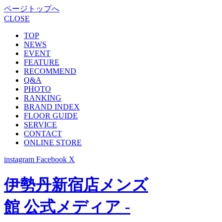
ページトップへ
CLOSE
TOP
NEWS
EVENT
FEATURE
RECOMMEND
Q&A
PHOTO
RANKING
BRAND INDEX
FLOOR GUIDE
SERVICE
CONTACT
ONLINE STORE
instagram
Facebook
X
伊勢丹新宿店メンズ
館 公式メディア -