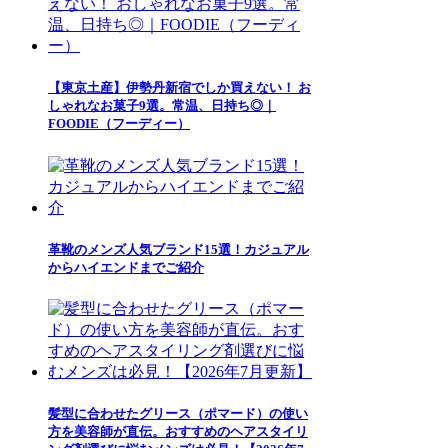
【東京土産】伊勢丹新宿でしか買えない！ お
しゃれなお菓子9選。常温、日持ち◎｜
FOODIE（フーディー）
革靴のメンズ人気ブランド15選！カジュアル
からハイエンドまでご紹介
髪型に合わせたグリース（ポマード）の使い
方を美容師が直伝。おすすめのヘアスタイリ