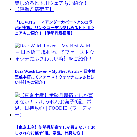
『LOVOT』｜＜アンダーカバー＞とのコラ
ボが実現。リンクコーデも楽しめるヒト用ウ
ェアもご紹介！【伊勢丹新宿店】
Dear Watch Lover ～My First Watch～ 日本橋
三越本店にてファーストウォッチにふさわし
い時計をご紹介！
【東京土産】伊勢丹新宿でしか買えない！ お
しゃれなお菓子9選。常温、日持ち◎｜