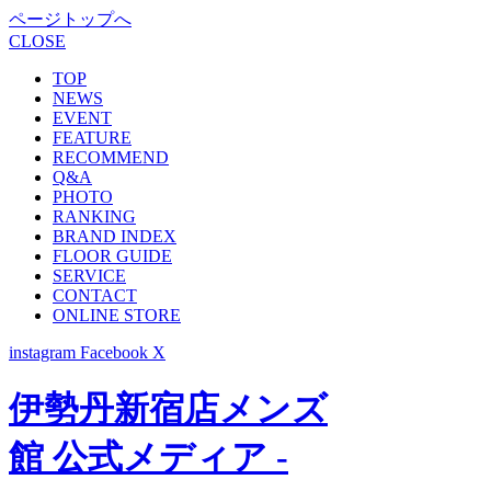
ページトップへ
CLOSE
TOP
NEWS
EVENT
FEATURE
RECOMMEND
Q&A
PHOTO
RANKING
BRAND INDEX
FLOOR GUIDE
SERVICE
CONTACT
ONLINE STORE
instagram
Facebook
X
伊勢丹新宿店メンズ
館 公式メディア -