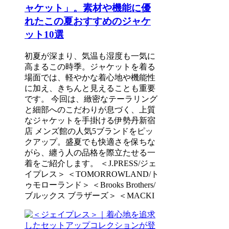
ャケット」。素材や機能に優
れたこの夏おすすめのジャケ
ット10選
初夏が深まり、気温も湿度も一気に
高まるこの時季。ジャケットを着る
場面では、軽やかな着心地や機能性
に加え、きちんと見えることも重要
です。 今回は、緻密なテーラリング
と細部へのこだわりが息づく、上質
なジャケットを手掛ける伊勢丹新宿
店 メンズ館の人気5ブランドをピッ
クアップ。盛夏でも快適さを保ちな
がら、纏う人の品格を際立たせる一
着をご紹介します。 ＜J.PRESS/ジェ
イプレス＞ ＜TOMORROWLAND/ト
ゥモローランド＞ ＜Brooks Brothers/
ブルックス ブラザーズ＞ ＜MACKI