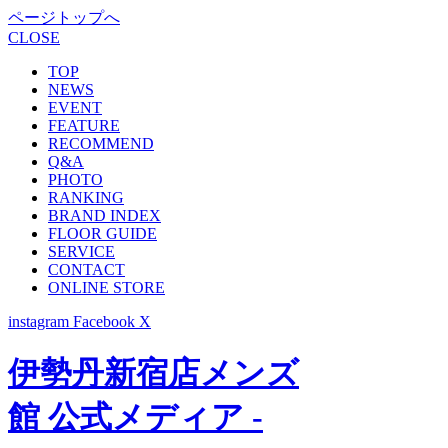
ページトップへ
CLOSE
TOP
NEWS
EVENT
FEATURE
RECOMMEND
Q&A
PHOTO
RANKING
BRAND INDEX
FLOOR GUIDE
SERVICE
CONTACT
ONLINE STORE
instagram
Facebook
X
伊勢丹新宿店メンズ
館 公式メディア -