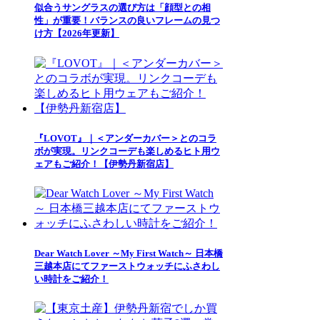
似合うサングラスの選び方は「顔型との相
性」が重要！バランスの良いフレームの見つ
け方【2026年更新】
『LOVOT』｜＜アンダーカバー＞とのコラ
ボが実現。リンクコーデも楽しめるヒト用ウ
ェアもご紹介！【伊勢丹新宿店】
Dear Watch Lover ～My First Watch～ 日本橋
三越本店にてファーストウォッチにふさわし
い時計をご紹介！