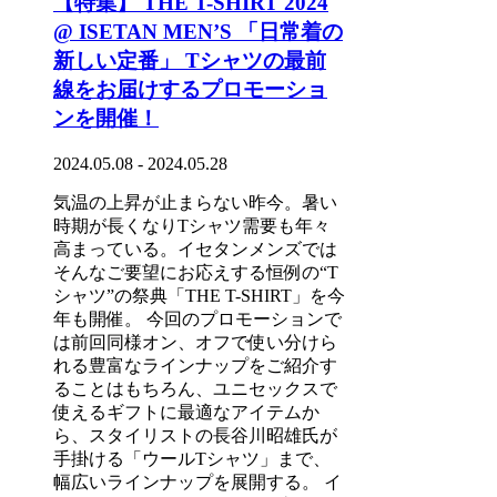
【特集】 THE T-SHIRT 2024
@ ISETAN MEN’S 「日常着の
新しい定番」 Tシャツの最前
線をお届けするプロモーショ
ンを開催！
2024.05.08 - 2024.05.28
気温の上昇が止まらない昨今。暑い
時期が長くなりTシャツ需要も年々
高まっている。イセタンメンズでは
そんなご要望にお応えする恒例の“T
シャツ”の祭典「THE T-SHIRT」を今
年も開催。 今回のプロモーションで
は前回同様オン、オフで使い分けら
れる豊富なラインナップをご紹介す
ることはもちろん、ユニセックスで
使えるギフトに最適なアイテムか
ら、スタイリストの長谷川昭雄氏が
手掛ける「ウールTシャツ」まで、
幅広いラインナップを展開する。 イ