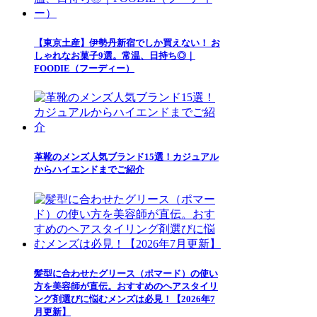
【東京土産】伊勢丹新宿でしか買えない！ お
しゃれなお菓子9選。常温、日持ち◎｜
FOODIE（フーディー）
革靴のメンズ人気ブランド15選！カジュアル
からハイエンドまでご紹介
髪型に合わせたグリース（ポマード）の使い
方を美容師が直伝。おすすめのヘアスタイリ
ング剤選びに悩むメンズは必見！【2026年7
月更新】