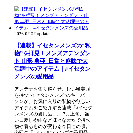
2026.07.07 update
【連載】イセタンメンズの“私
物”を拝見！メンズアテンダン
ト 山形 典亜_日常と趣味で大
活躍中のアイテム｜#イセタン
メンズの愛用品
アンテナを張り巡らせ、鋭い審美眼
を持つ“イセタンメンズ”のキーパー
ソンが、お気に入りの私物や欲しい
アイテムをご紹介する連載「#イセタ
ンメンズの愛用品」。 7月上旬、強
い日差しや雨など様々な天候で持ち
物や着るものが変わる今日この頃。
今回の「#イセタンメンズの愛用品」