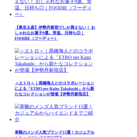
【東京土産】伊勢丹新宿でしか買えない！ お
しゃれなお菓子9選。常温、日持ち◎｜
FOODIE（フーディー）
＜エトロ＞｜髙橋海人とのコラボレーション
による「ETRO per Kaito Takahashi」から新
たなコレクションが登場【伊勢丹新宿店】
革靴のメンズ人気ブランド15選！カジュアル