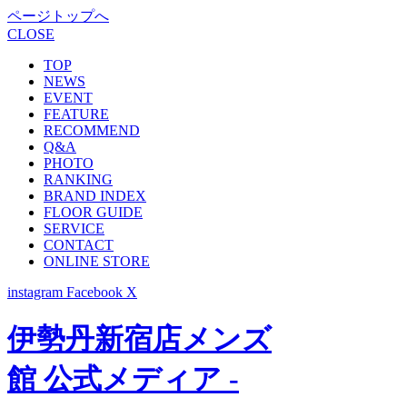
ページトップへ
CLOSE
TOP
NEWS
EVENT
FEATURE
RECOMMEND
Q&A
PHOTO
RANKING
BRAND INDEX
FLOOR GUIDE
SERVICE
CONTACT
ONLINE STORE
instagram
Facebook
X
伊勢丹新宿店メンズ
館 公式メディア -