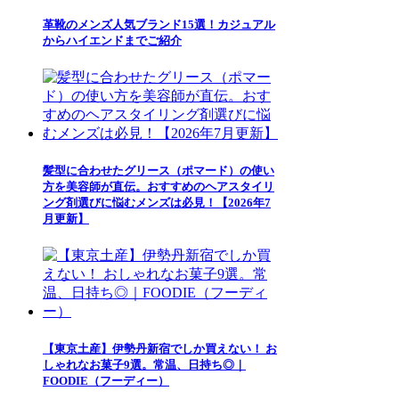
革靴のメンズ人気ブランド15選！カジュアル
からハイエンドまでご紹介
髪型に合わせたグリース（ポマード）の使い
方を美容師が直伝。おすすめのヘアスタイリ
ング剤選びに悩むメンズは必見！【2026年7
月更新】
【東京土産】伊勢丹新宿でしか買えない！ お
しゃれなお菓子9選。常温、日持ち◎｜
FOODIE（フーディー）