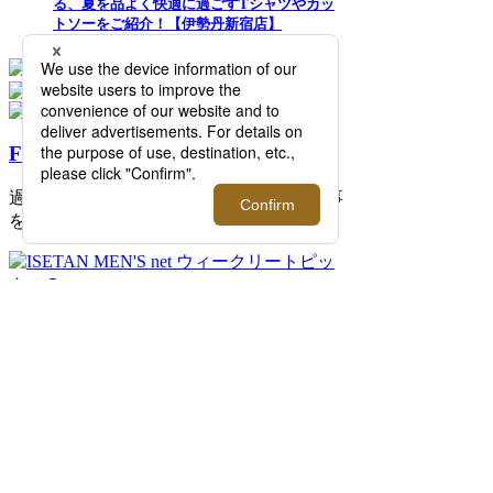
る、夏を品よく快適に過ごすTシャツやカッ
トソーをご紹介！【伊勢丹新宿店】
FEATURE
過去の記事まで読み返したくなる連載記事
を公開中！
2026.08.07 update
ISETAN MEN'S net ウィークリートピック
ス 5
イセタンメンズネットの今週のトピックス
をまとめた「ISETAN MEN'S net ウィーク
リートピックス 5」。伊勢丹新宿店メンズ
館を中心に新宿店を取り巻く旬な情報をイ