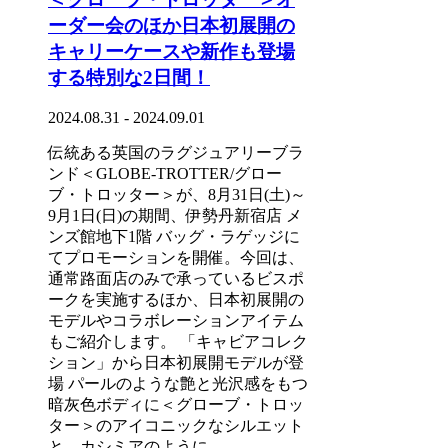
ーダー会のほか日本初展開の
キャリーケースや新作も登場
する特別な2日間！
2024.08.31 - 2024.09.01
伝統ある英国のラグジュアリーブラ
ンド＜GLOBE-TROTTER/グロー
ブ・トロッター＞が、8月31日(土)～
9月1日(日)の期間、伊勢丹新宿店 メ
ンズ館地下1階 バッグ・ラゲッジに
てプロモーションを開催。今回は、
通常路面店のみで承っているビスポ
ークを実施するほか、日本初展開の
モデルやコラボレーションアイテム
もご紹介します。 「キャビアコレク
ション」から日本初展開モデルが登
場 パールのような艶と光沢感をもつ
暗灰色ボディに＜グローブ・トロッ
ター＞のアイコニックなシルエット
と、カシミアのように