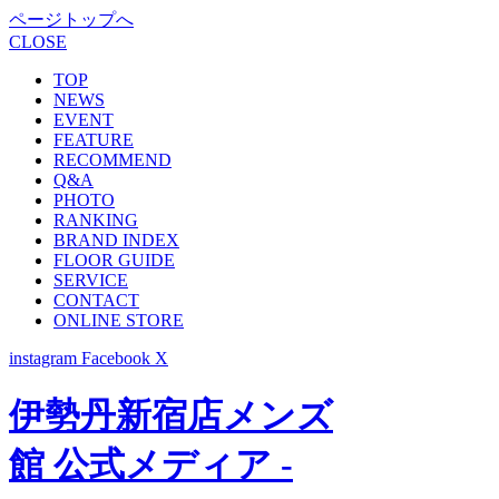
ページトップへ
CLOSE
TOP
NEWS
EVENT
FEATURE
RECOMMEND
Q&A
PHOTO
RANKING
BRAND INDEX
FLOOR GUIDE
SERVICE
CONTACT
ONLINE STORE
instagram
Facebook
X
伊勢丹新宿店メンズ
館 公式メディア -