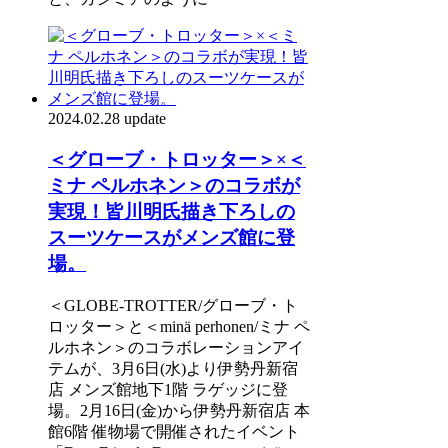
2024.02.28 update
＜グローブ・トロッター＞×＜
ミナ ペルホネン＞のコラボが
実現！皆川明氏描き下ろしの
スーツケースがメンズ館に登
場。
＜GLOBE-TROTTER/グローブ・ト
ロッター＞と＜minä perhonen/ミナ ペ
ルホネン＞のコラボレーションアイ
テムが、3月6日(水)より伊勢丹新宿
店 メンズ館地下1階 ラゲッジに登
場。2月16日(金)から伊勢丹新宿店 本
館6階 催物場で開催されたイベント