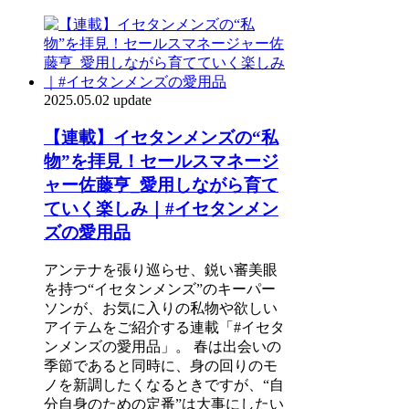
2025.05.02 update
【連載】イセタンメンズの“私
物”を拝見！セールスマネージ
ャー佐藤亨_愛用しながら育て
ていく楽しみ｜#イセタンメン
ズの愛用品
アンテナを張り巡らせ、鋭い審美眼
を持つ“イセタンメンズ”のキーパー
ソンが、お気に入りの私物や欲しい
アイテムをご紹介する連載「#イセタ
ンメンズの愛用品」。 春は出会いの
季節であると同時に、身の回りのモ
ノを新調したくなるときですが、“自
分自身のための定番”は大事にしたい