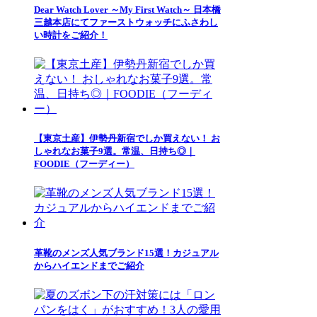
Dear Watch Lover ～My First Watch～ 日本橋
三越本店にてファーストウォッチにふさわし
い時計をご紹介！
【東京土産】伊勢丹新宿でしか買えない！ お
しゃれなお菓子9選。常温、日持ち◎｜
FOODIE（フーディー）
革靴のメンズ人気ブランド15選！カジュアル
からハイエンドまでご紹介