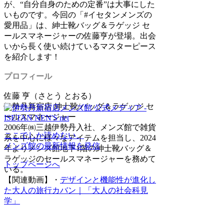
が、“自分自身のための定番”は大事にした
いものです。今回の「#イセタンメンズの
愛用品」は、紳士靴バッグ＆ラゲッジ セ
ールスマネージャーの佐藤亨が登場。出会
いから長く使い続けているマスターピース
を紹介します！
プロフィール
佐藤 亨（さとう とおる）
伊勢丹新宿店 紳士靴/バッグ＆ラゲッジ セ
ールスマネージャー
2006年㈱三越伊勢丹入社、メンズ館で雑貨
ここでしか読めない、
系を中心に様々なアイテムを担当し、2024
メンズ館の最新情報を発信
年よりメンズ館地下1階の紳士靴バッグ＆
ラゲッジのセールスマネージャーを務めて
トップページへ
いる。
【関連動画】・
デザインと機能性が進化し
た大人の旅行カバン｜「大人の社会科見
学」