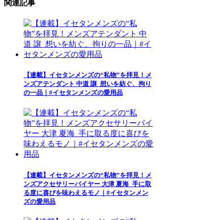
関連記事
【連載】イセタンメンズの“私物”を拝見！メ
ンズアテンダント 中道 譲_想いを紡ぐ、拘り
の一品｜#イセタンメンズの愛用品
【連載】イセタンメンズの“私物”を拝見！メ
ンズアクセサリーバイヤー 大津 夏海_手に取
る度に喜びを味わえるモノ｜#イセタンメン
ズの愛用品