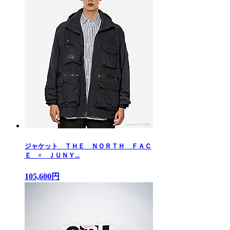
ジャケット ＴＨＥ ＮＯＲＴＨ ＦＡＣ
Ｅ × ＪＵＮＹ...
105,600円