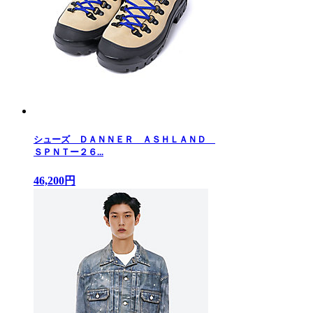
シューズ ＤＡＮＮＥＲ ＡＳＨＬＡＮＤ
ＳＰＮＴー２６...
46,200円