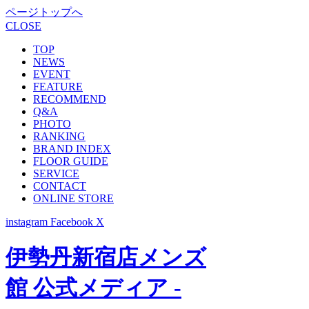
ページトップへ
CLOSE
TOP
NEWS
EVENT
FEATURE
RECOMMEND
Q&A
PHOTO
RANKING
BRAND INDEX
FLOOR GUIDE
SERVICE
CONTACT
ONLINE STORE
instagram
Facebook
X
伊勢丹新宿店メンズ
館 公式メディア -