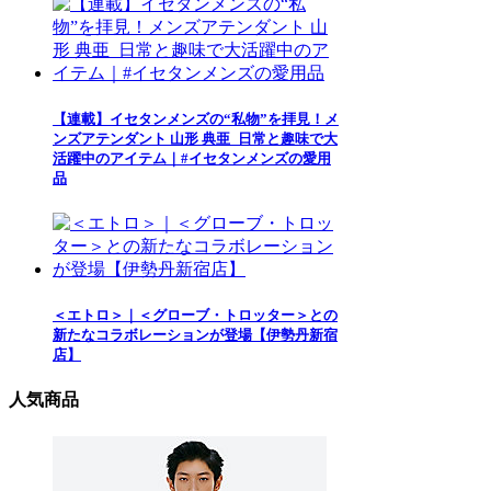
【連載】イセタンメンズの“私物”を拝見！メ
ンズアテンダント 山形 典亜_日常と趣味で大
活躍中のアイテム｜#イセタンメンズの愛用
品
＜エトロ＞｜＜グローブ・トロッター＞との
新たなコラボレーションが登場【伊勢丹新宿
店】
人気商品