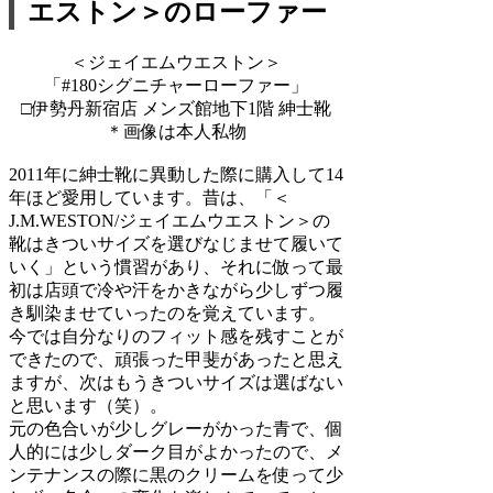
エストン＞のローファー
＜ジェイエムウエストン＞
「#180シグニチャーローファー」
□伊勢丹新宿店 メンズ館地下1階 紳士靴
＊画像は本人私物
2011年に紳士靴に異動した際に購入して14
年ほど愛用しています。昔は、「＜
J.M.WESTON/ジェイエムウエストン＞の
靴はきついサイズを選びなじませて履いて
いく」という慣習があり、それに倣って最
初は店頭で冷や汗をかきながら少しずつ履
き馴染ませていったのを覚えています。
今では自分なりのフィット感を残すことが
できたので、頑張った甲斐があったと思え
ますが、次はもうきついサイズは選ばない
と思います（笑）。
元の色合いが少しグレーがかった青で、個
人的には少しダーク目がよかったので、メ
ンテナンスの際に黒のクリームを使って少