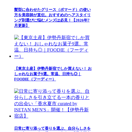
髪型に合わせたグリース（ポマード）の使い
方を美容師が直伝。おすすめのヘアスタイリ
ング剤選びに悩むメンズは必見！【2026年7
月更新】
【東京土産】伊勢丹新宿でしか買えない！ お
しゃれなお菓子9選。常温、日持ち◎｜
FOODIE（フーディー）
日常に寄り添って香りを選ぶ、自分らしさを