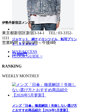
伊勢丹新宿店メンズ館
東京都新宿区新宿3-14-1
TEL: 03-3352-
1111
ジャケット 綿ナイロンツイル 転写プリン
営業時間：午前10時～午後8時
ト ＮｅｗＭａ...
MAP/ACCESS
72,600円
FLOOR GUIDE >
RANKING
WEEKLY
MONTHLY
メンズ「日傘」徹底解説！失敗しない選び方
とおすすめ商品紹介【2026年5月更新】