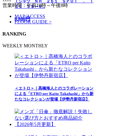
Ｔシャツ ＮＨ ２６１ ＳＰＯＴ ． Ｔ
営業時間：午前10時～午後8時
ＥＥ ＳＳー６...
MAP/ACCESS
8,800円
FLOOR GUIDE >
RANKING
WEEKLY
MONTHLY
＜エトロ＞｜髙橋海人とのコラボレーション
による「ETRO per Kaito Takahashi」から新
たなコレクションが登場【伊勢丹新宿店】