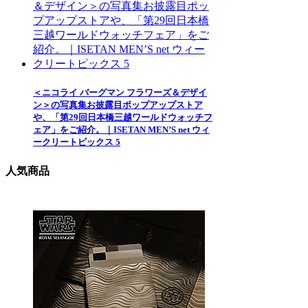
＜ニコライ バーグマン フラワーズ＆デザイ
ン＞の写真集お披露目ポップアップストア
や、「第29回日本橋三越ワールドウォッチフ
ェア」をご紹介。｜ISETAN MEN’S net ウィ
ークリートピックス 5
人気商品