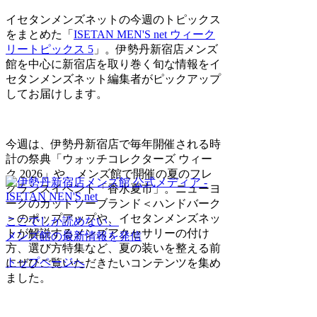
イセタンメンズネットの今週のトピックス
をまとめた「
ISETAN MEN'S net ウィーク
リートピックス 5
」。伊勢丹新宿店メンズ
館を中心に新宿店を取り巻く旬な情報をイ
セタンメンズネット編集者がピックアップ
してお届けします。
今週は、伊勢丹新宿店で毎年開催される時
計の祭典「ウォッチコレクターズ ウィー
ク 2026」や、メンズ館で開催の夏のフレ
グランスイベント「香水夏市」。ニューヨ
ークのカットソーブランド＜ハンドバーク
＞のポップアップや、イセタンメンズネッ
ここでしか読めない、
トが解説するメンズアクセサリーの付け
メンズ館の最新情報を発信
方、選び方特集など、夏の装いを整える前
トップページへ
にぜひご覧いただきたいコンテンツを集め
ました。