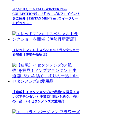
＜ワイスリー＞FALL/WINTER 2026
COLLECTIONや、8月の「ゴルフ」イベント
をご紹介｜ISETAN MEN’S net ウィークリー
トピックス 5
＜レッドマン＞｜スペシャルトランクショー
を開催【伊勢丹新宿店】
【連載】イセタンメンズの“私物”を拝見！メ
ンズアテンダント 中道 譲_想いを紡ぐ、拘り
の一品｜#イセタンメンズの愛用品