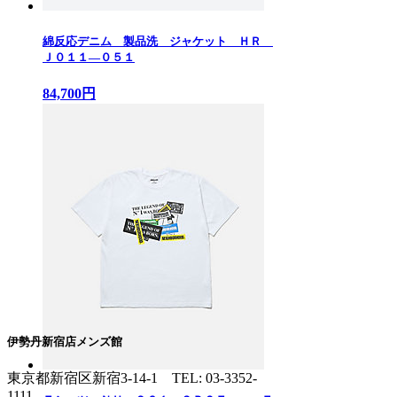
綿反応デニム 製品洗 ジャケット ＨＲ
Ｊ０１１—０５１
84,700円
伊勢丹新宿店メンズ館
東京都新宿区新宿3-14-1
TEL: 03-3352-
1111