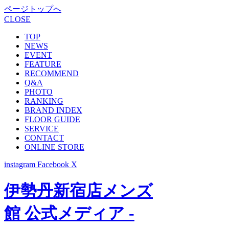
ページトップへ
CLOSE
TOP
NEWS
EVENT
FEATURE
RECOMMEND
Q&A
PHOTO
RANKING
BRAND INDEX
FLOOR GUIDE
SERVICE
CONTACT
ONLINE STORE
instagram
Facebook
X
伊勢丹新宿店メンズ
館 公式メディア -