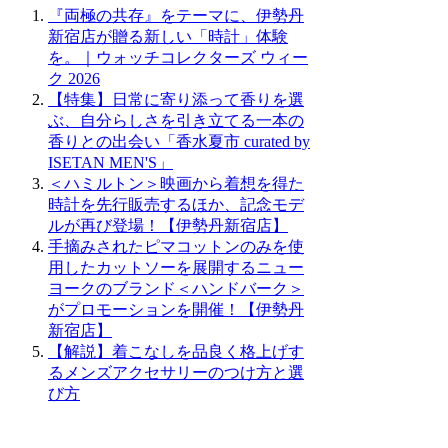
『両極の共存』をテーマに、伊勢丹
新宿店が贈る新しい「時計」体験
を。｜ウォッチコレクターズ ウィー
ク 2026
【特集】日常に寄り添って香りを選
ぶ、自分らしさを引き立てる一本の
香りとの出会い「香水夏市 curated by
ISETAN MEN'S」
＜ハミルトン＞映画から着想を得た
時計を先行販売するほか、記念モデ
ルが再び登場！【伊勢丹新宿店】
手摘みされたピマコットンのみを使
用したカットソーを展開するニュー
ヨークのブランド＜ハンドバーク＞
がプロモーションを開催！【伊勢丹
新宿店】
【解説】着こなしを品良く格上げす
るメンズアクセサリーのつけ方と選
び方