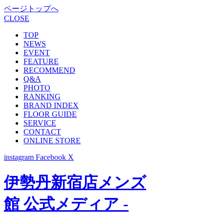
ページトップへ
CLOSE
TOP
NEWS
EVENT
FEATURE
RECOMMEND
Q&A
PHOTO
RANKING
BRAND INDEX
FLOOR GUIDE
SERVICE
CONTACT
ONLINE STORE
instagram
Facebook
X
伊勢丹新宿店メンズ
館 公式メディア -