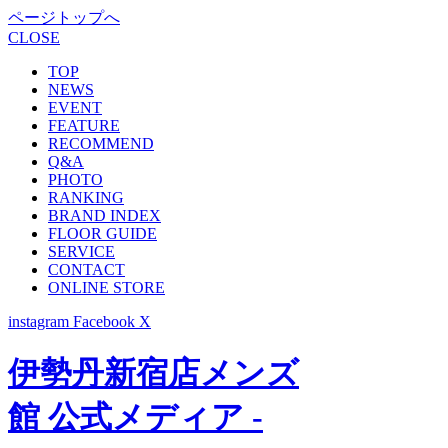
ページトップへ
CLOSE
TOP
NEWS
EVENT
FEATURE
RECOMMEND
Q&A
PHOTO
RANKING
BRAND INDEX
FLOOR GUIDE
SERVICE
CONTACT
ONLINE STORE
instagram
Facebook
X
伊勢丹新宿店メンズ
館 公式メディア -