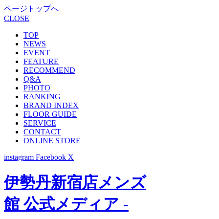
ページトップへ
CLOSE
TOP
NEWS
EVENT
FEATURE
RECOMMEND
Q&A
PHOTO
RANKING
BRAND INDEX
FLOOR GUIDE
SERVICE
CONTACT
ONLINE STORE
instagram
Facebook
X
伊勢丹新宿店メンズ
館 公式メディア -