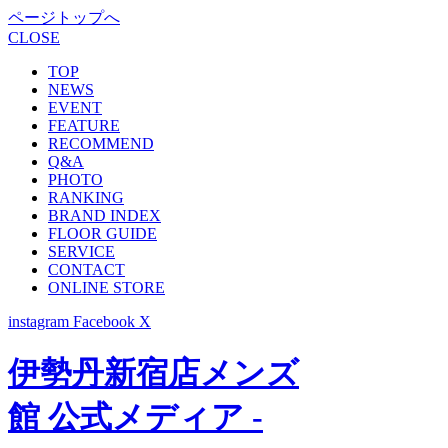
ページトップへ
CLOSE
TOP
NEWS
EVENT
FEATURE
RECOMMEND
Q&A
PHOTO
RANKING
BRAND INDEX
FLOOR GUIDE
SERVICE
CONTACT
ONLINE STORE
instagram
Facebook
X
伊勢丹新宿店メンズ
館 公式メディア -