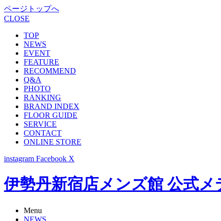
ページトップへ
CLOSE
TOP
NEWS
EVENT
FEATURE
RECOMMEND
Q&A
PHOTO
RANKING
BRAND INDEX
FLOOR GUIDE
SERVICE
CONTACT
ONLINE STORE
instagram
Facebook
X
伊勢丹新宿店メンズ館 公式メディア -
Menu
NEWS