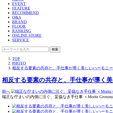
EVENT
FEATURE
RECOMMEND
Q&A
BRAND
FLOOR
RANKING
ONLINE STORE
SERVICE
検索
TOP
PHOTO
相反する要素の共存と、手仕事が導く美しいハーモニー【連
相反する要素の共存と、手仕事が導く美し
前へ
端正な佇まいの内側に注ぐ、妥協なき手仕事 ＜Moritz Gross