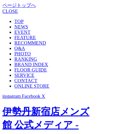
ページトップへ
CLOSE
TOP
NEWS
EVENT
FEATURE
RECOMMEND
Q&A
PHOTO
RANKING
BRAND INDEX
FLOOR GUIDE
SERVICE
CONTACT
ONLINE STORE
instagram
Facebook
X
伊勢丹新宿店メンズ
館 公式メディア -