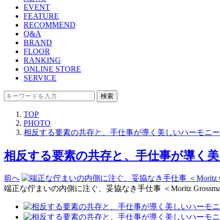
EVENT
FEATURE
RECOMMEND
Q&A
BRAND
FLOOR
RANKING
ONLINE STORE
SERVICE
検索
TOP
PHOTO
相反する要素の共存と、手仕事が導く美しいハーモニー【連
相反する要素の共存と、手仕事が導く美し
前へ
端正な佇まいの内側に注ぐ、妥協なき手仕事 ＜Moritz Gross