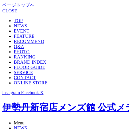
ページトップへ
CLOSE
TOP
NEWS
EVENT
FEATURE
RECOMMEND
Q&A
PHOTO
RANKING
BRAND INDEX
FLOOR GUIDE
SERVICE
CONTACT
ONLINE STORE
instagram
Facebook
X
伊勢丹新宿店メンズ館 公式メディア -
Menu
NEWS