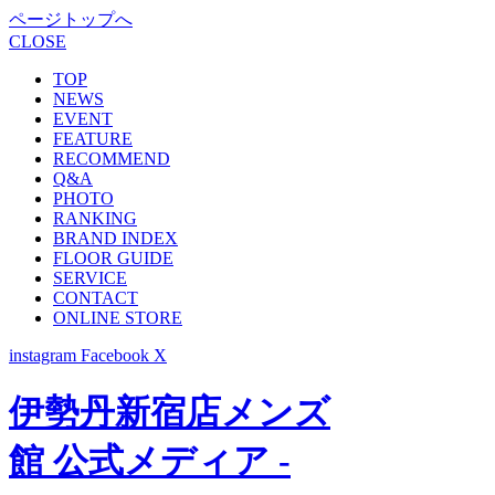
ページトップへ
CLOSE
TOP
NEWS
EVENT
FEATURE
RECOMMEND
Q&A
PHOTO
RANKING
BRAND INDEX
FLOOR GUIDE
SERVICE
CONTACT
ONLINE STORE
instagram
Facebook
X
伊勢丹新宿店メンズ
館 公式メディア -