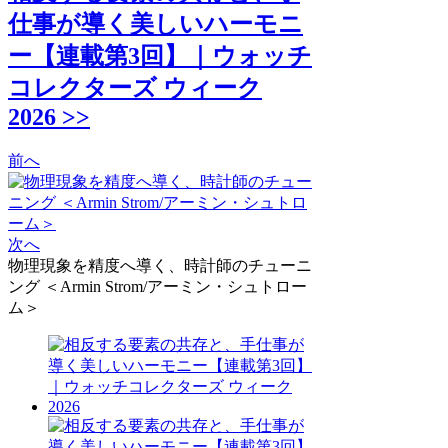
仕事が導く美しいハーモニ
ー【連載第3回】｜ウォッチ
コレクターズ ウィーク
2026 >>
前へ
次へ
物理現象を精度へ導く、時計師のチューニ
ング ＜Armin Strom/アーミン・シュトロー
ム＞