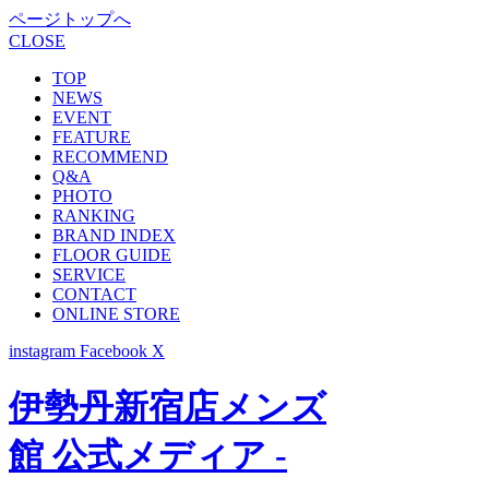
ページトップへ
CLOSE
TOP
NEWS
EVENT
FEATURE
RECOMMEND
Q&A
PHOTO
RANKING
BRAND INDEX
FLOOR GUIDE
SERVICE
CONTACT
ONLINE STORE
instagram
Facebook
X
伊勢丹新宿店メンズ
館 公式メディア -