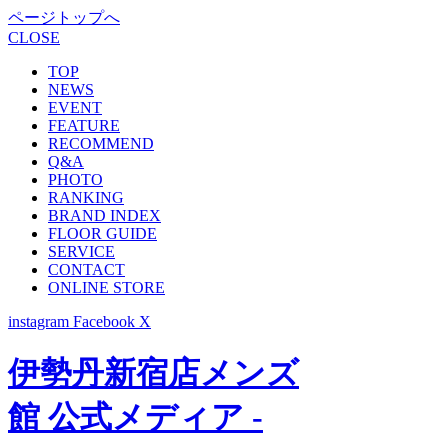
ページトップへ
CLOSE
TOP
NEWS
EVENT
FEATURE
RECOMMEND
Q&A
PHOTO
RANKING
BRAND INDEX
FLOOR GUIDE
SERVICE
CONTACT
ONLINE STORE
instagram
Facebook
X
伊勢丹新宿店メンズ
館 公式メディア -