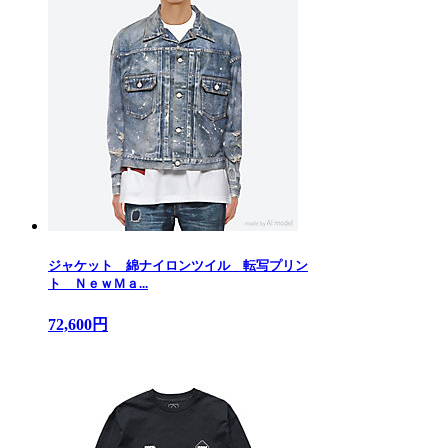
ジャケット 綿ナイロンツイル 転写プリン
ト ＮｅｗＭａ...
72,600円