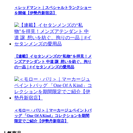
＜レッドマン＞｜スペシャルトランクショー
を開催【伊勢丹新宿店】
【連載】イセタンメンズの“私物”を拝見！メ
ンズアテンダント 中道 譲_想いを紡ぐ、拘り
の一品｜#イセタンメンズの愛用品
＜モロー・パリ＞｜マーカージュペイントバ
ッグ 「One Of A Kind」コレクションを期間
限定でご紹介【伊勢丹新宿店】