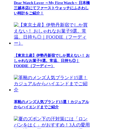
Dear Watch Lover ～My First Watch～ 日本橋
三越本店にてファーストウォッチにふさわし
い時計をご紹介！
【東京土産】伊勢丹新宿でしか買えない！ お
しゃれなお菓子9選。常温、日持ち◎｜
FOODIE（フーディー）
革靴のメンズ人気ブランド15選！カジュアル
からハイエンドまでご紹介