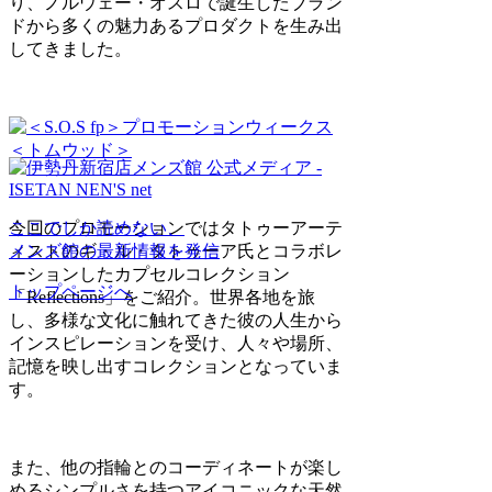
り、ノルウェー・オスロで誕生したブラン
ドから多くの魅力あるプロダクトを生み出
してきました。
今回のプロモーションではタトゥーアーテ
ここでしか読めない、
ィストのギ・ル・タトゥーア氏とコラボレ
メンズ館の最新情報を発信
ーションしたカプセルコレクション
トップページへ
「Reflections」をご紹介。世界各地を旅
し、多様な文化に触れてきた彼の人生から
インスピレーションを受け、人々や場所、
記憶を映し出すコレクションとなっていま
す。
また、他の指輪とのコーディネートが楽し
めるシンプルさを持つアイコニックな天然