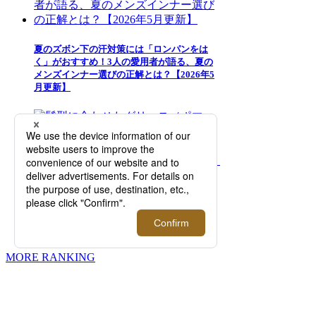
夏のズボン下の汗対策には「ロンパンをは
く」がおすすめ！3人の愛用者が語る、夏の
メンズインナー選びの正解とは？【2026年5
月更新】
髪型に合わせたグリース（ポマード）の使い
方を美容師が直伝。おすすめのヘアスタイリ
ング剤選びに悩むメンズは必見！【2026年7
月更新】
MORE RANKING
伊勢丹新宿店メンズ館
東京都新宿区新宿3-14-1
TEL: 03-3352-