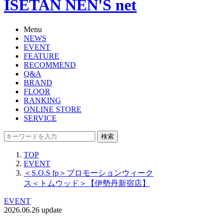
ISETAN NEN'S net
Menu
NEWS
EVENT
FEATURE
RECOMMEND
Q&A
BRAND
FLOOR
RANKING
ONLINE STORE
SERVICE
検索
TOP
EVENT
＜S.O.S fp＞プロモーションウィーク
ス＜トムウッド＞【伊勢丹新宿店】
EVENT
2026.06.26 update