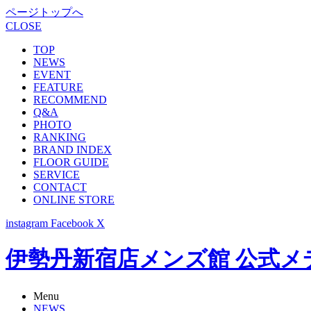
ページトップへ
CLOSE
TOP
NEWS
EVENT
FEATURE
RECOMMEND
Q&A
PHOTO
RANKING
BRAND INDEX
FLOOR GUIDE
SERVICE
CONTACT
ONLINE STORE
instagram
Facebook
X
伊勢丹新宿店メンズ館 公式メディア -
Menu
NEWS