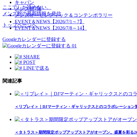
キャバン
ここでしか読めない、
メンズ館7階
メンズ館の最新情報を発信
メンズオーセンティック＆コンテンポラリー
EVENT＆NEWS【2026/7/1～7】
トップページへ
EVENT＆NEWS【2026/7/8～14】
Googleカレンダーに登録する
01
SHARE
POST
LINEで送る
関連記事
＜リプレイ＞｜DJマーティン・ギャリックスとのコラボレーション
＜タトラス＞期間限定ポップアップストアがオープン。盛夏を彩る2