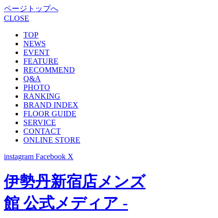
ページトップへ
CLOSE
TOP
NEWS
EVENT
FEATURE
RECOMMEND
Q&A
PHOTO
RANKING
BRAND INDEX
FLOOR GUIDE
SERVICE
CONTACT
ONLINE STORE
instagram
Facebook
X
伊勢丹新宿店メンズ
館 公式メディア -