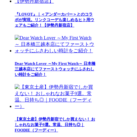
『LOVOT』｜＜アンダーカバー＞とのコラ
ボが実現。リンクコーデも楽しめるヒト用ウ
ェアもご紹介！【伊勢丹新宿店】
Dear Watch Lover ～My First Watch～ 日本橋
三越本店にてファーストウォッチにふさわし
い時計をご紹介！
【東京土産】伊勢丹新宿でしか買えない！ お
しゃれなお菓子9選。常温、日持ち◎｜
FOODIE（フーディー）