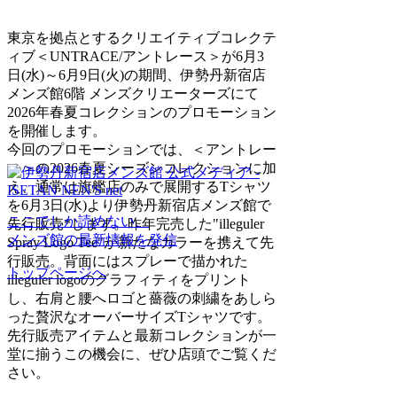
東京を拠点とするクリエイティブコレクテ
ィブ＜UNTRACE/アントレース＞が6月3
日(水)～6月9日(火)の期間、伊勢丹新宿店
メンズ館6階 メンズクリエーターズにて
2026年春夏コレクションのプロモーション
を開催します。
今回のプロモーションでは、＜アントレー
ス＞の2026春夏シーズンコレクションに加
え、通常は旗艦店のみで展開するTシャツ
を6月3日(水)より伊勢丹新宿店メンズ館で
ここでしか読めない、
先行販売*します。昨年完売した"illeguler
メンズ館の最新情報を発信
Spray Logo Tee"が新たなカラーを携えて先
行販売。背面にはスプレーで描かれた
トップページへ
illeguler logoのグラフィティをプリント
し、右肩と腰へロゴと薔薇の刺繍をあしら
った贅沢なオーバーサイズTシャツです。
先行販売アイテムと最新コレクションが一
堂に揃うこの機会に、ぜひ店頭でご覧くだ
さい。