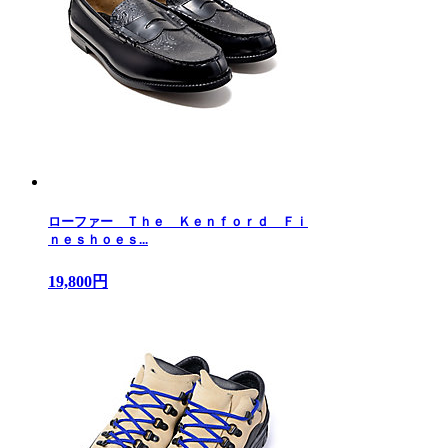
ローファー Ｔｈｅ Ｋｅｎｆｏｒｄ Ｆｉ
ｎｅｓｈｏｅｓ...
19,800円