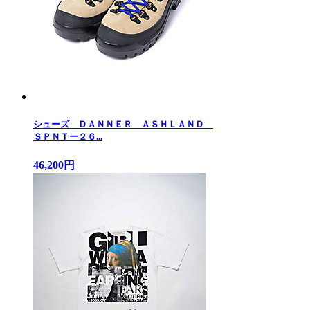
シューズ ＤＡＮＮＥＲ ＡＳＨＬＡＮＤ
ＳＰＮＴー２６...
46,200円