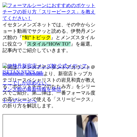
イセタンメンズネットでは、その中から
シ
ョート動画
でサクッと読める、伊勢丹メン
ズ館の
『
“旬”トピック
』
とメンズスタイル
に役立つ
『
スタイル“HOW TO”
』
を厳選。
記事内でご紹介していきます。
今回は、メンズアテンダントアカウント＠
isetanmens_attendant
より、新宿店トップカ
テゴリースペシャリストの岩見和貴が教え
ここでしか読めない、
る「ポケットチーフのたたみ方」をシリー
メンズ館の最新情報を発信
ズでご紹介。第二弾は、一番フォーマル度
の高いシーンで使える「スリーピークス」
トップページへ
の折り方を解説します。