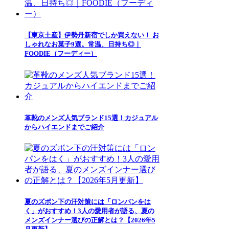
【東京土産】伊勢丹新宿でしか買えない！ お
しゃれなお菓子9選。常温、日持ち◎｜
FOODIE（フーディー）
革靴のメンズ人気ブランド15選！カジュアル
からハイエンドまでご紹介
夏のズボン下の汗対策には「ロンパンをは
く」がおすすめ！3人の愛用者が語る、夏の
メンズインナー選びの正解とは？【2026年5