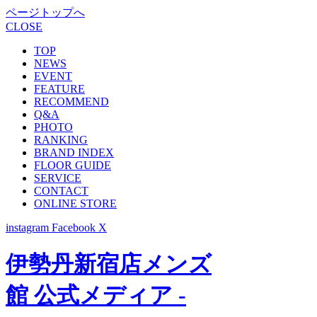
ページトップへ
CLOSE
TOP
NEWS
EVENT
FEATURE
RECOMMEND
Q&A
PHOTO
RANKING
BRAND INDEX
FLOOR GUIDE
SERVICE
CONTACT
ONLINE STORE
instagram
Facebook
X
伊勢丹新宿店メンズ
館 公式メディア -