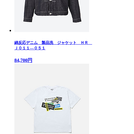
綿反応デニム 製品洗 ジャケット ＨＲ
Ｊ０１１—０５１
84,700円