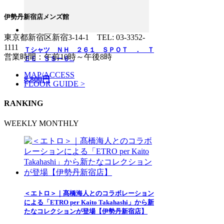
伊勢丹新宿店メンズ館
東京都新宿区新宿3-14-1
TEL: 03-3352-
1111
Ｔシャツ ＮＨ ２６１ ＳＰＯＴ ． Ｔ
営業時間：午前10時～午後8時
ＥＥ ＳＳー６...
MAP/ACCESS
8,800円
FLOOR GUIDE >
RANKING
WEEKLY
MONTHLY
＜エトロ＞｜髙橋海人とのコラボレーション
による「ETRO per Kaito Takahashi」から新
たなコレクションが登場【伊勢丹新宿店】