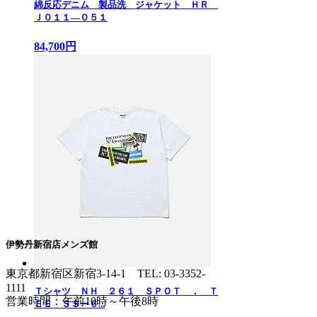
綿反応デニム 製品洗 ジャケット ＨＲ
Ｊ０１１—０５１
84,700円
伊勢丹新宿店メンズ館
東京都新宿区新宿3-14-1
TEL: 03-3352-
1111
Ｔシャツ ＮＨ ２６１ ＳＰＯＴ ． Ｔ
営業時間：午前10時～午後8時
ＥＥ ＳＳー６...