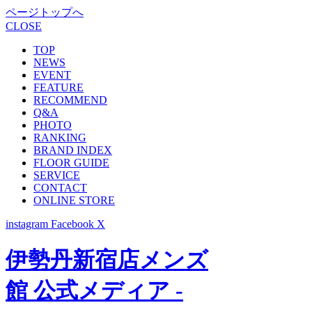
ページトップへ
CLOSE
TOP
NEWS
EVENT
FEATURE
RECOMMEND
Q&A
PHOTO
RANKING
BRAND INDEX
FLOOR GUIDE
SERVICE
CONTACT
ONLINE STORE
instagram
Facebook
X
伊勢丹新宿店メンズ
館 公式メディア -