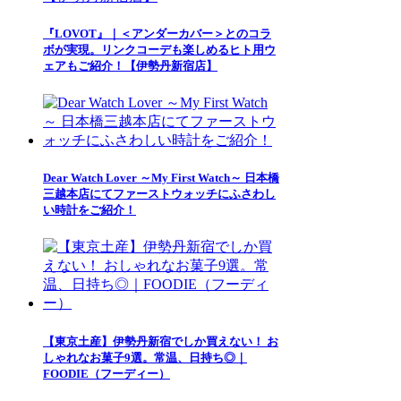
『LOVOT』｜＜アンダーカバー＞とのコラ
ボが実現。リンクコーデも楽しめるヒト用ウ
ェアもご紹介！【伊勢丹新宿店】
Dear Watch Lover ～My First Watch～ 日本橋
三越本店にてファーストウォッチにふさわし
い時計をご紹介！
【東京土産】伊勢丹新宿でしか買えない！ お
しゃれなお菓子9選。常温、日持ち◎｜
FOODIE（フーディー）